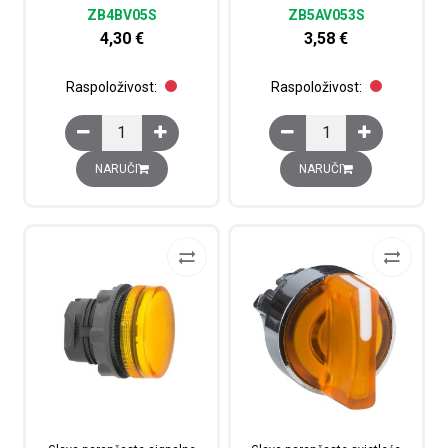
ZB4BV05S
ZB5AV053S
4,30
€
3,58
€
Raspoloživost:
Raspoloživost:
Glava narančaste signalne žaruljice promjera 22, s ožlj
Glava narančaste signal
NARUČI
NARUČI