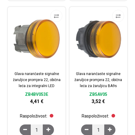
Glava narančaste signalne
Glava narančaste signalne
žaruljice promjera 22, obična
žaruljice promjera 22, obična
leća za integralni LED
leća za žaruljicu BA9s
ZB4BV053E
ZB5AV05
4,41
€
3,52
€
Raspoloživost:
Raspoloživost:
Glava narančaste signalne žaruljice promjera 22, obična 
Glava narančaste signal