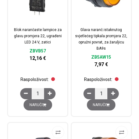
Blok narančaste lampice za
Glava naranč.istaknutog
glavu promjera 22, ugrađeni
svjetlećeg tipkala promjera 22,
LED 24 V, zatici
opružni povrat, za žaruljicu
BA9s
ZBVB57
ZB5AW15
12,16
€
7,97
€
Raspoloživost:
Raspoloživost:
Blok narančaste lampice za glavu promjera 22, ugrađeni 
Glava naranč.istaknutog
NARUČI
NARUČI