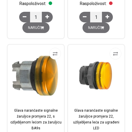
Raspoloživost:
Raspoloživost:
Glava narančaste signalne žaruljice promjera 22, s obič
Glava narančaste signa
NARUČI
NARUČI
Glava narančaste signalne
Glava narančaste signalne
žaruljice promjera 22, s
žaruljice promjera 22,
ožljebljenom lećom za žaruljicu
užlijebljena leća za ugrađeni
BA9s
LED