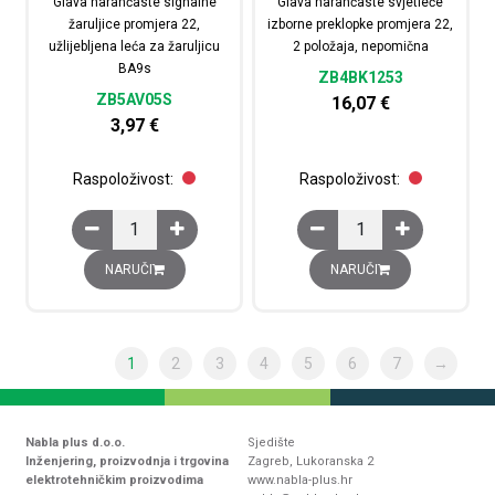
Glava narančaste signalne
Glava narančaste svjetleće
žaruljice promjera 22,
izborne preklopke promjera 22,
užlijebljena leća za žaruljicu
2 položaja, nepomična
BA9s
ZB4BK1253
ZB5AV05S
16,07
€
3,97
€
Raspoloživost:
Raspoloživost:
Glava narančaste signalne žaruljice promjera 22, užlijeb
Glava narančaste svjet
NARUČI
NARUČI
1
2
3
4
5
6
7
→
Nabla plus d.o.o.
Sjedište
Inženjering, proizvodnja i trgovina
Zagreb, Lukoranska 2
elektrotehničkim proizvodima
www.nabla-plus.hr