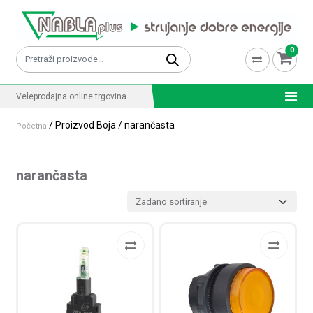
Skip to content
0
Pretraži:
Veleprodajna online trgovina
/ Proizvod Boja / narančasta
Početna
narančasta