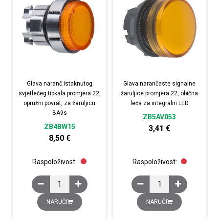
Glava naranč.istaknutog
Glava narančaste signalne
svjetlećeg tipkala promjera 22,
žaruljice promjera 22, obična
opružni povrat, za žaruljicu
leća za integralni LED
BA9s
ZB5AV053
ZB4BW15
3,41
€
8,50
€
Raspoloživost:
Raspoloživost:
Glava naranč.istaknutog svjetlećeg tipkala promjera 22, 
Glava narančaste signal
NARUČI
NARUČI