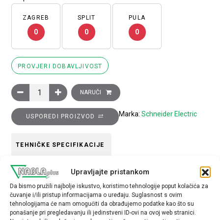
ZAGREB
SPLIT
PULA
0
0
0
PROVJERI DOBAVLJIVOST
Glava gljivastog tipkala, plava, promjera 40 za rupu promjera 2
NARUČI
Marka:
Schneider Electric
USPOREDI PROIZVOD
TEHNIČKE SPECIFIKACIJE
Upravljajte pristankom
Boja
Da bismo pružili najbolje iskustvo, koristimo tehnologije poput kolačića za
plava
čuvanje i/ili pristup informacijama o uređaju. Suglasnost s ovim
tehnologijama će nam omogućiti da obrađujemo podatke kao što su
Tip opreme
ponašanje pri pregledavanju ili jedinstveni ID-ovi na ovoj web stranici.
glava tipkala