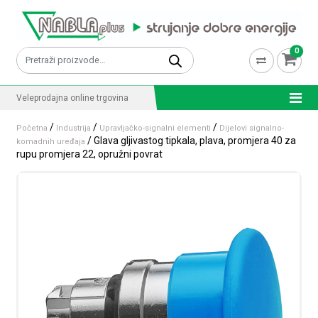
Skip to content
0
Pretraži:
Veleprodajna online trgovina
/
/
/
Početna
Industrija
Upravljačko-signalni elementi
Dijelovi signalno-
/ Glava gljivastog tipkala, plava, promjera 40 za
komadnih uređaja
rupu promjera 22, opružni povrat