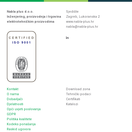
Nabla plus d.o.o.
Sjedište
Inženjering, proizvodnja i trgovina
Zagreb, Lukoranska 2
elektrotehničkim proizvodima
www.nabla-plus.hr
nabla@nabla-plus.hr
Kontakt
Download zona
O nama
Tehnički podaci
Dobavljači
Certifikati
Djelatnosti
Katalozi
Opći uvjeti poslovanja
GDPR
Politika kvalitete
Kodeks ponašanja
Raskid ugovora