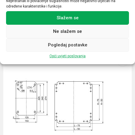
Nepristanak ili povlačenje suglasnosti može negativno utjecati na
određene karakteristike i funkcije.
Slažem se
Ne slažem se
Povezani proizvodi
Pogledaj postavke
Opći uvjeti poslovanja