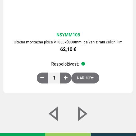
NSYMM108
Obična montažna ploča V1000xŠ800mm, galvanizirani čelični lim
62,10
€
Raspoloživost:
Obična montažna ploča V1000xŠ800mm, galvaniz
NARUČI