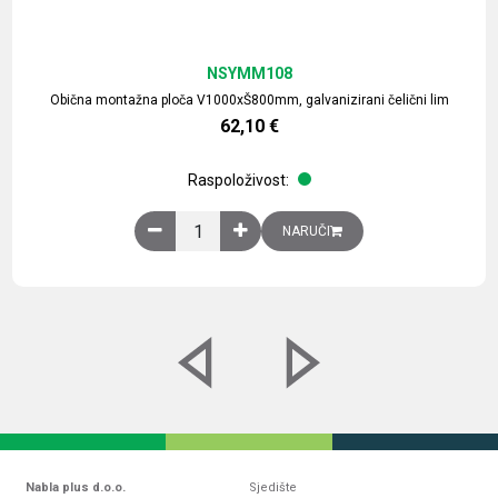
NSYMM108
Obična montažna ploča V1000xŠ800mm, galvanizirani čelični lim
62,10
€
Raspoloživost:
Obična montažna ploča V1000xŠ800mm, galvaniz
NARUČI
Nabla plus d.o.o.
Sjedište