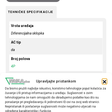
TEHNIČKE SPECIFIKACIJE
Vrsta uređaja
Diferencijalna sklopka
AC tip
da
Broj polova
4P
Osjetljivost (mA)
Upravljajte pristankom
300mA
Da bismo pružili najbolje iskustvo, koristimo tehnologije poput kolačića za
Struja (A)
čuvanje i/ili pristup informacijama o uređaju. Suglasnost s ovim
tehnologijama će nam omogućiti da obrađujemo podatke kao što su
63
ponašanje pri pregledavanju ili jedinstveni ID-ovi na ovoj web stranici.
Nepristanak ili povlačenje suglasnosti može negativno utjecati na
određene karakteristike i funkcije.