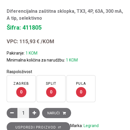
Diferencijalna zaštitna sklopka, TX3, 4P, 63A, 300 mA,
A tip, selektivno
Šifra: 411805
VPC:
115,93
€
/KOM
Pakiranje:
1 KOM
Minimalna količina za narudžbu:
1 KOM
Raspoloživost
ZAGREB
SPLIT
PULA
0
0
0
Diferencijalna zaštitna sklopka, TX3, 4P, 63A, 300 mA, A tip, se
NARUČI
Marka:
Legrand
USPOREDI PROIZVOD