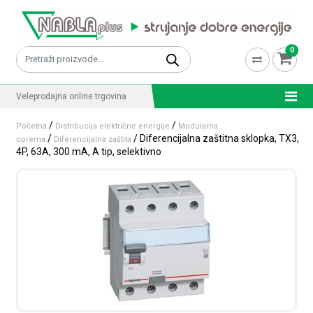
Skip to content
0
Pretraži:
Veleprodajna online trgovina
/
/
Početna
Distribucija električne energije
Modularna
/
/ Diferencijalna zaštitna sklopka, TX3,
oprema
Diferencijalna zaštita
4P, 63A, 300 mA, A tip, selektivno