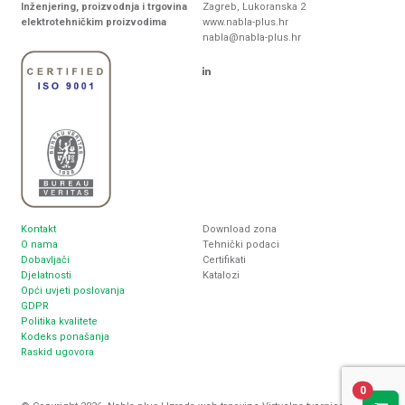
Inženjering, proizvodnja i trgovina
Zagreb, Lukoranska 2
elektrotehničkim proizvodima
www.nabla-plus.hr
nabla@nabla-plus.hr
Kontakt
Download zona
O nama
Tehnički podaci
Dobavljači
Certifikati
Djelatnosti
Katalozi
Opći uvjeti poslovanja
GDPR
Politika kvalitete
Kodeks ponašanja
Raskid ugovora
0