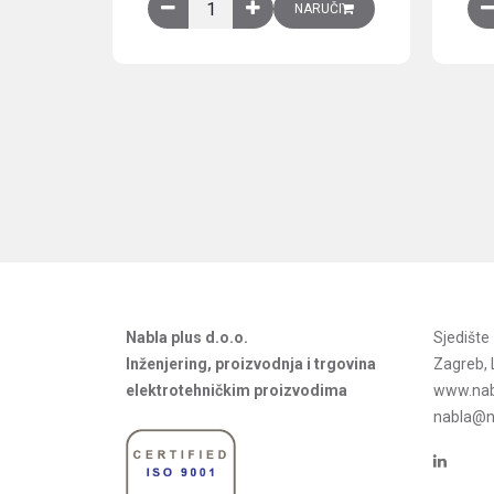
Obična montažna ploča V1000xŠ800mm, galvan
NARUČI
Nabla plus d.o.o.
Sjedišt
Inženjering, proizvodnja i trgovina
Zagreb, 
elektrotehničkim proizvodima
www.nab
nabla@na