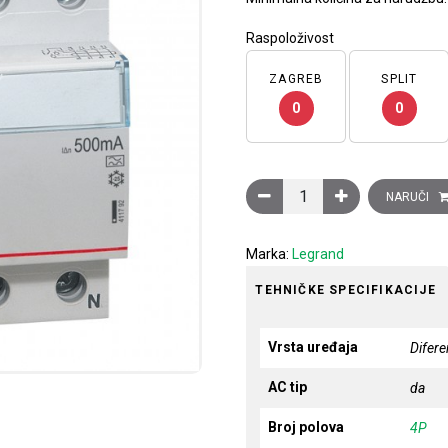
Raspoloživost
ZAGREB
SPLIT
0
0
Diferencijalna zaštitna skl
NARUČI
Marka:
Legrand
TEHNIČKE SPECIFIKACIJE
Vrsta uređaja
Difere
AC tip
da
Broj polova
4P