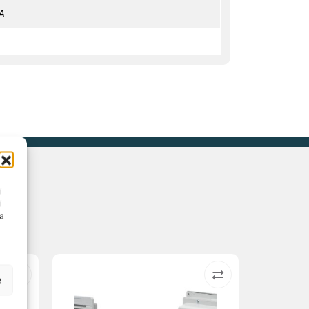
A
i
i
na
e