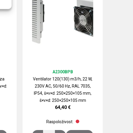
A2300BPB
 za
Ventilator 120(130) m3/h, 22 W,
v×d:
230V AC, 50/60 Hz, RAL 7035,
Izlazn
IP54, š×v×d: 250×250×105 mm,
ventilat
š×v×d: 250×250×105 mm
64,40
€
Raspoloživost: