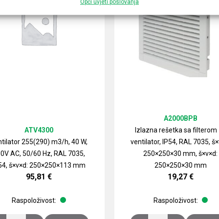
Opći uvjeti poslovanja
A2000BPB
ATV4300
Izlazna rešetka sa filterom
tilator 255(290) m3/h, 40 W,
ventilator, IP54, RAL 7035, š×
0V AC, 50/60 Hz, RAL 7035,
250×250×30 mm, š×v×d:
54, š×v×d: 250×250×113 mm
250×250×30 mm
95,81
€
19,27
€
Raspoloživost:
Raspoloživost: