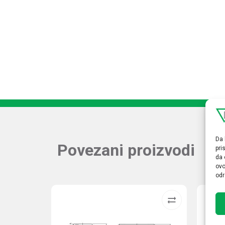
Da 
Povezani proizvodi
pri
da 
ovo
odr