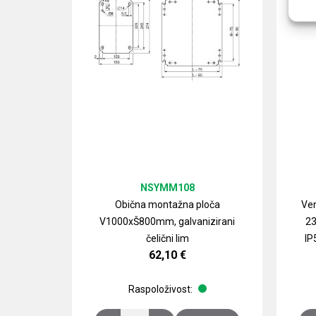
NSYMM108
Obična montažna ploča
Ven
V1000xŠ800mm, galvanizirani
23
čelični lim
IP
62,10
€
Raspoloživost: