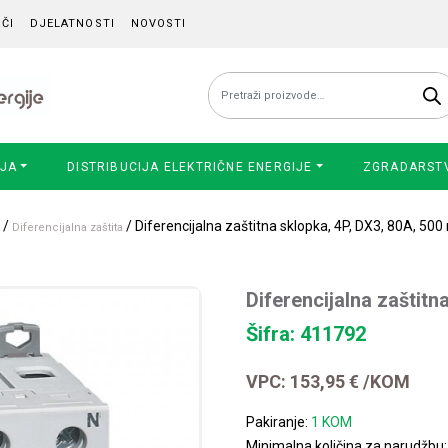
ČI
DJELATNOSTI
NOVOSTI
Pretraži:
IJA
DISTRIBUCIJA ELEKTRIČNE ENERGIJE
ZGRADARST
/
/ Diferencijalna zaštitna sklopka, 4P, DX3, 80A, 500
Diferencijalna zaštita
Diferencijalna zaštitn
Šifra: 411792
VPC:
153,95
€
/KOM
Pakiranje:
1 KOM
Minimalna količina za narudžbu