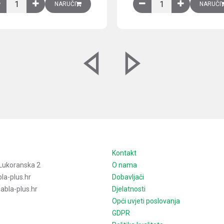
izirani čelični lim količina
Ventilator 255(290) m3/h, 40 W, 230V AC, 50/60 Hz, RAL 7035, IP54,
Izlazna rešetka sa fil
NARUČI
NARUČI
e
Kontakt
Lukoranska 2
O nama
la-plus.hr
Dobavljači
bla-plus.hr
Djelatnosti
Opći uvjeti poslovanja
GDPR