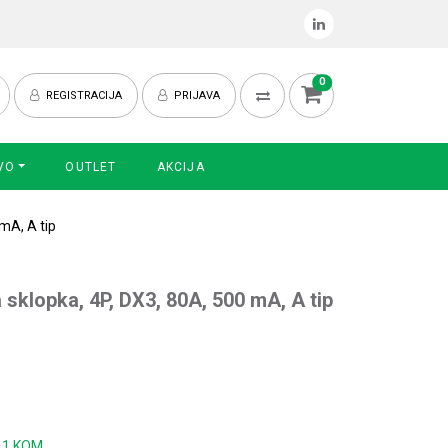
0
REGISTRACIJA
PRIJAVA
VO
OUTLET
AKCIJA
 mA, A tip
a sklopka, 4P, DX3, 80A, 500 mA, A tip
:
1 KOM