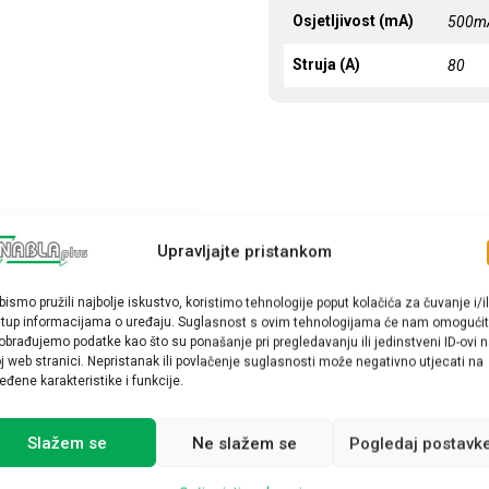
Osjetljivost (mA)
500m
Struja (A)
80
Upravljajte pristankom
bismo pružili najbolje iskustvo, koristimo tehnologije poput kolačića za čuvanje i/il
stup informacijama o uređaju. Suglasnost s ovim tehnologijama će nam omogućit
obrađujemo podatke kao što su ponašanje pri pregledavanju ili jedinstveni ID-ovi 
j web stranici. Nepristanak ili povlačenje suglasnosti može negativno utjecati na
eđene karakteristike i funkcije.
Slažem se
Ne slažem se
Pogledaj postavk