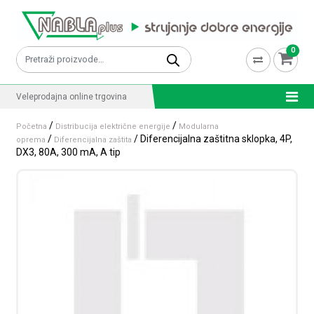
Skip to content
0
Pretraži:
Veleprodajna online trgovina
/
/
Početna
Distribucija električne energije
Modularna
/
/ Diferencijalna zaštitna sklopka, 4P,
oprema
Diferencijalna zaštita
DX3, 80A, 300 mA, A tip