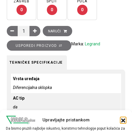
ZAGREB
SPLIT
PULA
0
0
0
Diferencijalna zaštitna sklopka, 4P, DX3, 80A, 300 mA, A tip kol
NARUČI
Marka:
Legrand
USPOREDI PROIZVOD
TEHNIČKE SPECIFIKACIJE
Vrsta uređaja
Diferencijalna sklopka
AC tip
da
Broj polova
Upravljajte pristankom
4P
Da bismo pružili najbolje iskustvo, koristimo tehnologije poput kolačića za