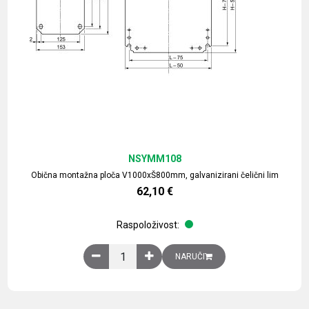
NSYMM108
Obična montažna ploča V1000xŠ800mm, galvanizirani čelični lim
62,10
€
Raspoloživost:
Obična montažna ploča V1000xŠ800mm, galvaniz
NARUČI