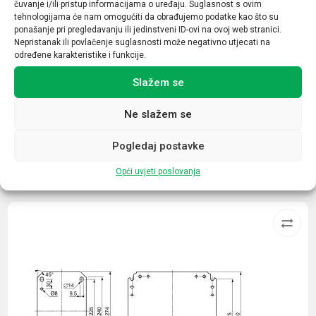
čuvanje i/ili pristup informacijama o uređaju. Suglasnost s ovim
Osjetljivost (mA)
tehnologijama će nam omogućiti da obrađujemo podatke kao što su
ponašanje pri pregledavanju ili jedinstveni ID-ovi na ovoj web stranici.
300mA
Nepristanak ili povlačenje suglasnosti može negativno utjecati na
određene karakteristike i funkcije.
Struja (A)
80
Slažem se
Ne slažem se
Pogledaj postavke
Povezani proizvodi
Opći uvjeti poslovanja