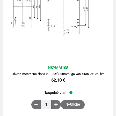
NSYMM108
Obična montažna ploča V1000xŠ800mm, galvanizirani čelični lim
62,10
€
Raspoloživost:
Obična montažna ploča V1000xŠ800mm, galvaniz
NARUČI