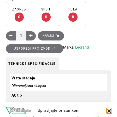
ZAGREB
SPLIT
PULA
0
0
0
Diferencijalna zaštitna sklopka, 4P, DX3, 63A, 500 mA, A tip kol
NARUČI
Marka:
Legrand
USPOREDI PROIZVOD
TEHNIČKE SPECIFIKACIJE
Vrsta uređaja
Diferencijalna sklopka
AC tip
da
Upravljajte pristankom
Broj polova