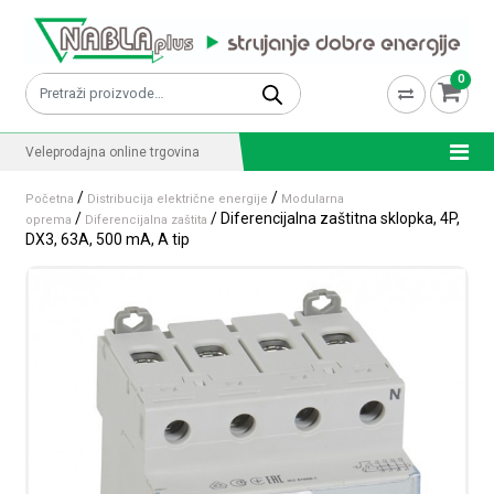
Skip to content
0
Pretraži:
Veleprodajna online trgovina
/
/
Početna
Distribucija električne energije
Modularna
/
/ Diferencijalna zaštitna sklopka, 4P,
oprema
Diferencijalna zaštita
DX3, 63A, 500 mA, A tip