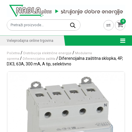
Skip to content
0
Pretraži:
Veleprodajna online trgovina
/
/
Početna
Distribucija električne energije
Modularna
/
/ Diferencijalna zaštitna sklopka, 4P,
oprema
Diferencijalna zaštita
DX3, 63A, 300 mA, A tip, selektivno