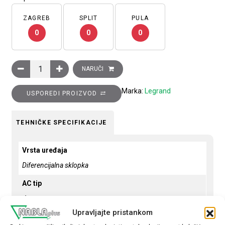
ZAGREB
SPLIT
PULA
0
0
0
Diferencijalna zaštitna sklopka, 4P, DX3, 63A, 300 mA, A tip, se
NARUČI
Marka:
Legrand
USPOREDI PROIZVOD
TEHNIČKE SPECIFIKACIJE
Vrsta uređaja
Diferencijalna sklopka
AC tip
da
Upravljajte pristankom
Broj polova