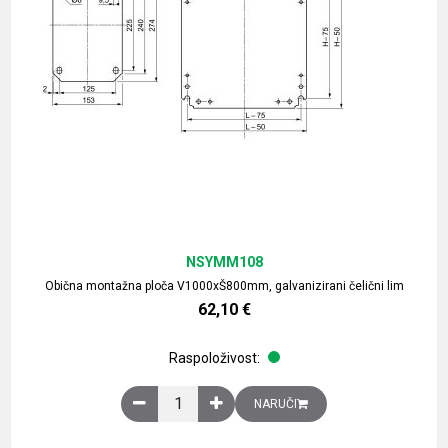
NSYMM108
Obična montažna ploča V1000xŠ800mm, galvanizirani čelični lim
62,10
€
Raspoloživost:
Obična montažna ploča V1000xŠ800mm, galvaniz
NARUČI