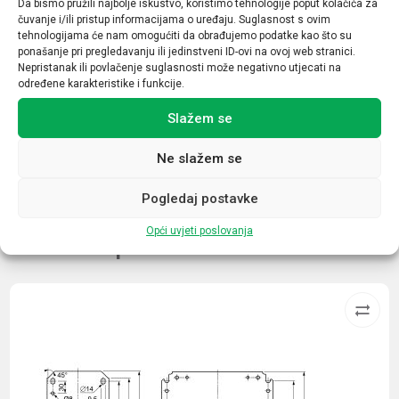
Da bismo pružili najbolje iskustvo, koristimo tehnologije poput kolačića za
4P
čuvanje i/ili pristup informacijama o uređaju. Suglasnost s ovim
tehnologijama će nam omogućiti da obrađujemo podatke kao što su
Osjetljivost (mA)
ponašanje pri pregledavanju ili jedinstveni ID-ovi na ovoj web stranici.
Nepristanak ili povlačenje suglasnosti može negativno utjecati na
300mA
određene karakteristike i funkcije.
Struja (A)
Slažem se
63
Ne slažem se
Pogledaj postavke
Opći uvjeti poslovanja
Povezani proizvodi