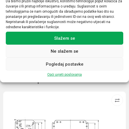
Da bismo pružili najbolje iskustvo, koristimo tehnologije poput kolačića za
4P
čuvanje i/ili pristup informacijama o uređaju. Suglasnost s ovim
tehnologijama će nam omogućiti da obrađujemo podatke kao što su
Osjetljivost (mA)
ponašanje pri pregledavanju ili jedinstveni ID-ovi na ovoj web stranici.
Nepristanak ili povlačenje suglasnosti može negativno utjecati na
500mA
određene karakteristike i funkcije.
Struja (A)
Slažem se
40
Ne slažem se
Pogledaj postavke
Opći uvjeti poslovanja
Povezani proizvodi