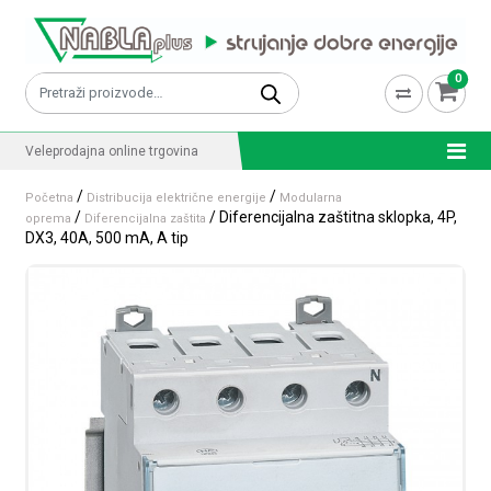
Skip to content
0
Pretraži:
Veleprodajna online trgovina
/
/
Početna
Distribucija električne energije
Modularna
/
/ Diferencijalna zaštitna sklopka, 4P,
oprema
Diferencijalna zaštita
DX3, 40A, 500 mA, A tip