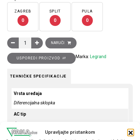
ZAGREB
SPLIT
PULA
0
0
0
Diferencijalna zaštitna sklopka, 4P, DX3, 40A, 500 mA, A tip kol
NARUČI
Marka:
Legrand
USPOREDI PROIZVOD
TEHNIČKE SPECIFIKACIJE
Vrsta uređaja
Diferencijalna sklopka
AC tip
da
Upravljajte pristankom
Broj polova