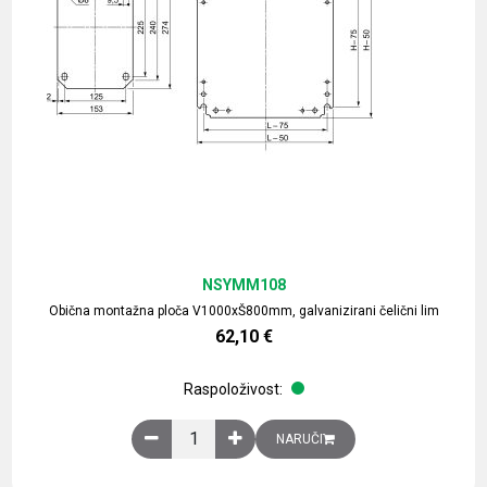
NSYMM108
Obična montažna ploča V1000xŠ800mm, galvanizirani čelični lim
62,10
€
Raspoloživost:
Obična montažna ploča V1000xŠ800mm, galvaniz
NARUČI