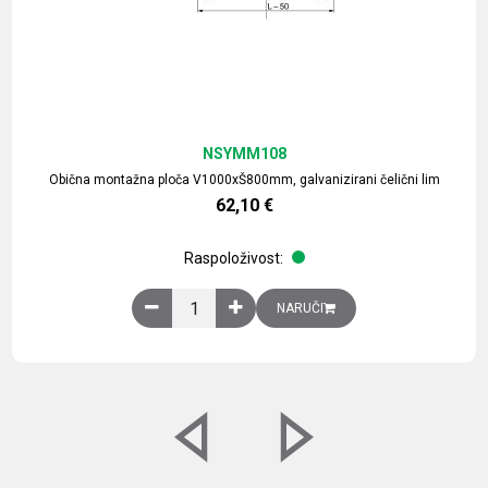
NSYMM108
Obična montažna ploča V1000xŠ800mm, galvanizirani čelični lim
62,10
€
Raspoloživost:
Obična montažna ploča V1000xŠ800mm, galvaniz
NARUČI