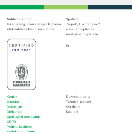
Nabla plus d.o.o.
Sjedište
Inženjering, proizvodnja i trgovina
Zagreb, Lukoranska 2
elektrotehničkim proizvodima
www.nabla-plus.hr
nabla@nabla-plus.hr
Kontakt
Download zona
O nama
Tehnički podaci
Dobavljači
Certifikati
Djelatnosti
Katalozi
Opći uvjeti poslovanja
GDPR
Politika kvalitete
Kodeks ponašanja