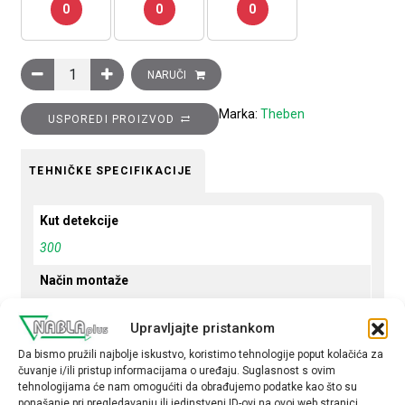
0
0
0
Detektor pokreta Luxa S180 WH, ugradnja na zid, 300 stupnjeva
NARUČI
Marka:
Theben
USPOREDI PROIZVOD
TEHNIČKE SPECIFIKACIJE
Kut detekcije
300
Način montaže
nadžbukno
Upravljajte pristankom
Mjesto montaže
Da bismo pružili najbolje iskustvo, koristimo tehnologije poput kolačića za
Zid
čuvanje i/ili pristup informacijama o uređaju. Suglasnost s ovim
tehnologijama će nam omogućiti da obrađujemo podatke kao što su
Stupanj zaštite
ponašanje pri pregledavanju ili jedinstveni ID-ovi na ovoj web stranici.