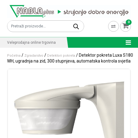
Skip to content
0
Pretraži:
Veleprodajna online trgovina
/
/
/ Detektor pokreta Luxa S180
Početna
Zgradarstvo
Detektori pokreta
WH, ugradnja na zid, 300 stupnjeva, automatska kontrola svjetla