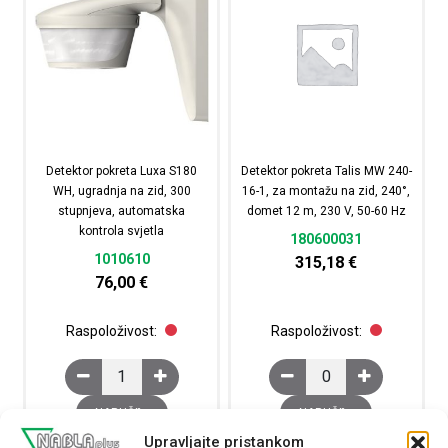
Detektor pokreta Luxa S180
Detektor pokreta Talis MW 240-
WH, ugradnja na zid, 300
16-1, za montažu na zid, 240°,
stupnjeva, automatska
domet 12 m, 230 V, 50-60 Hz
kontrola svjetla
180600031
1010610
315,18
€
76,00
€
Raspoloživost:
Raspoloživost:
Detektor pokreta Luxa S180 WH, ugradnja na zid, 300 st
Detektor pokreta Talis
NARUČI
NARUČI
Upravljajte pristankom