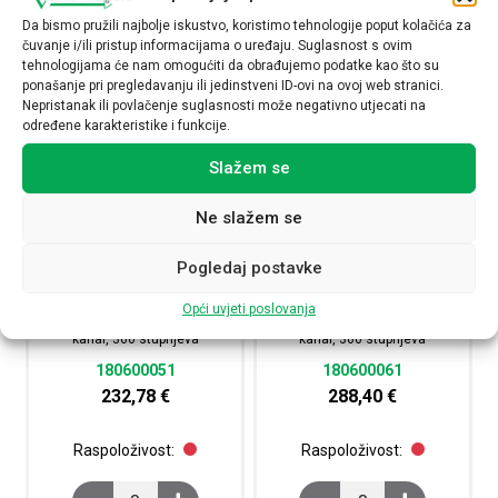
Da bismo pružili najbolje iskustvo, koristimo tehnologije poput kolačića za
čuvanje i/ili pristup informacijama o uređaju. Suglasnost s ovim
tehnologijama će nam omogućiti da obrađujemo podatke kao što su
ponašanje pri pregledavanju ili jedinstveni ID-ovi na ovoj web stranici.
Nepristanak ili povlačenje suglasnosti može negativno utjecati na
određene karakteristike i funkcije.
Slažem se
Ne slažem se
Pogledaj postavke
Talis PF 360-8-1 detektor
Talis PF 360-8-2 detektor
pokreta ugradbeni za strop s
pokreta ugradbeni za strop s
Opći uvjeti poslovanja
kopčama, 2-3 m, 5s-30 min, 1
kopčama, 2-3 m, 5s-30 min, 2
kanal, 360 stupnjeva
kanal, 360 stupnjeva
180600051
180600061
232,78
€
288,40
€
Raspoloživost:
Raspoloživost:
Talis PF 360-8-1 detektor pokreta ugradbeni za strop s 
Talis PF 360-8-2 detek