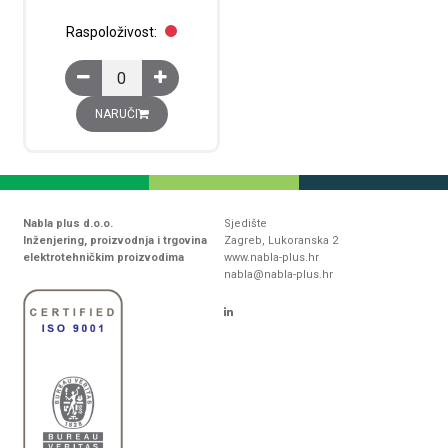
Raspoloživost:
Talis PFMR 360-8-1 detektor pokreta, ugradbeni, 2-4 m, 
NARUČI
Nabla plus d.o.o.
Sjedište
Inženjering, proizvodnja i trgovina
Zagreb, Lukoranska 2
elektrotehničkim proizvodima
www.nabla-plus.hr
nabla@nabla-plus.hr