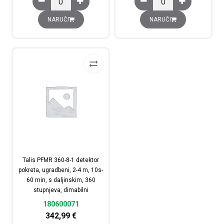
NARUČI
NARUČI
Talis PFMR 360-8-1 detektor
pokreta, ugradbeni, 2-4 m, 10s-
60 min, s daljinskim, 360
stupnjeva, dimabilni
180600071
342,99
€