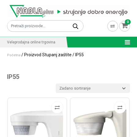
Skip to content
0
Pretraži:
Veleprodajna online trgovina
/ Proizvod Stupanj zaštite / IP55
Početna
IP55