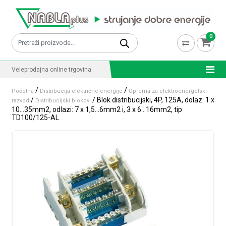
Skip to content
0
Pretraži:
Veleprodajna online trgovina
/
/
Početna
Distribucija električne energije
Oprema za elektroenergetski
/
/ Blok distribucijski, 4P, 125A, dolaz: 1 x
razvod
Distribucijski blokovi
10…35mm2, odlazi: 7 x 1,5…6mm2 i, 3 x 6…16mm2, tip
TD100/125-AL