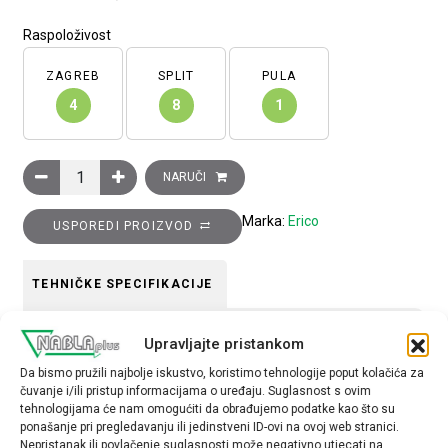
Raspoloživost
ZAGREB
SPLIT
PULA
4
8
1
Blok distribucijski, 4P, 125A, dolaz: 1 x 10...35mm2, odlazi: 7 
NARUČI
Marka:
Erico
USPOREDI PROIZVOD
TEHNIČKE SPECIFIKACIJE
Broj polova
Upravljajte pristankom
4P
Da bismo pružili najbolje iskustvo, koristimo tehnologije poput kolačića za
čuvanje i/ili pristup informacijama o uređaju. Suglasnost s ovim
Napon
tehnologijama će nam omogućiti da obrađujemo podatke kao što su
ponašanje pri pregledavanju ili jedinstveni ID-ovi na ovoj web stranici.
125A
Nepristanak ili povlačenje suglasnosti može negativno utjecati na