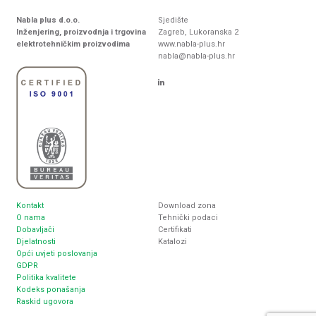
Nabla plus d.o.o.
Sjedište
Inženjering, proizvodnja i trgovina
Zagreb, Lukoranska 2
elektrotehničkim proizvodima
www.nabla-plus.hr
nabla@nabla-plus.hr
Kontakt
Download zona
O nama
Tehnički podaci
Dobavljači
Certifikati
Djelatnosti
Katalozi
Opći uvjeti poslovanja
GDPR
Politika kvalitete
Kodeks ponašanja
Raskid ugovora