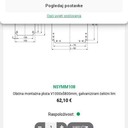
Pogledaj postavke
Opći uvjeti poslovanja
NSYMM108
Obična montažna ploča V1000xŠ800mm, galvanizirani čelični lim
62,10
€
Raspoloživost:
Obična montažna ploča V1000xŠ800mm, galvaniz
NARUČI