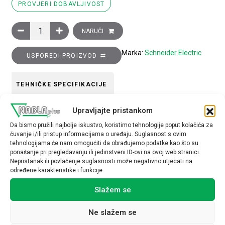
PROVJERI DOBAVLJIVOST
Žuti metalni štitnik koji se može zaključati lokotom za gljivastu 
NARUČI
Marka:
Schneider Electric
USPOREDI PROIZVOD
TEHNIČKE SPECIFIKACIJE
Upravljajte pristankom
Da bismo pružili najbolje iskustvo, koristimo tehnologije poput kolačića za
čuvanje i/ili pristup informacijama o uređaju. Suglasnost s ovim
tehnologijama će nam omogućiti da obrađujemo podatke kao što su
ponašanje pri pregledavanju ili jedinstveni ID-ovi na ovoj web stranici.
Povezani proizvodi
Nepristanak ili povlačenje suglasnosti može negativno utjecati na
određene karakteristike i funkcije.
Slažem se
Ne slažem se