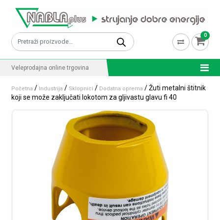
Skip to content
0
Pretraži:
Veleprodajna online trgovina
/
/
/
/ Žuti metalni štitnik
Početna
Industrija
Sklopnici
Dodatna oprema
koji se može zaključati lokotom za gljivastu glavu fi 40