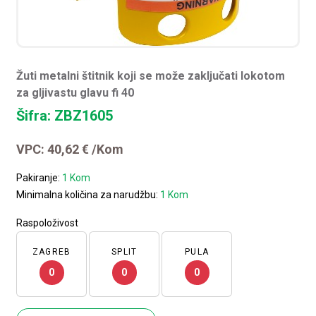
Žuti metalni štitnik koji se može zaključati lokotom
za gljivastu glavu fi 40
Šifra: ZBZ1605
VPC:
40,62
€
/Kom
Pakiranje:
1 Kom
Minimalna količina za narudžbu:
1 Kom
Raspoloživost
ZAGREB
SPLIT
PULA
0
0
0