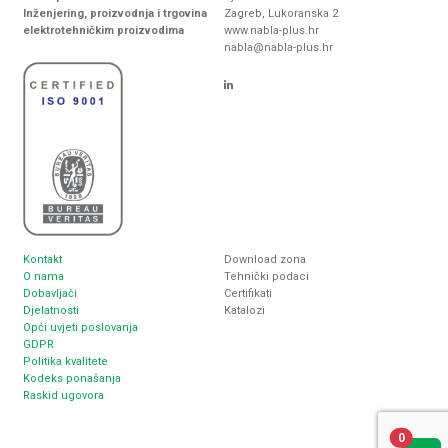
Inženjering, proizvodnja i trgovina
Zagreb, Lukoranska 2
elektrotehničkim proizvodima
www.nabla-plus.hr
nabla@nabla-plus.hr
Kontakt
Download zona
O nama
Tehnički podaci
Dobavljači
Certifikati
Djelatnosti
Katalozi
Opći uvjeti poslovanja
GDPR
Politika kvalitete
Kodeks ponašanja
Raskid ugovora
0