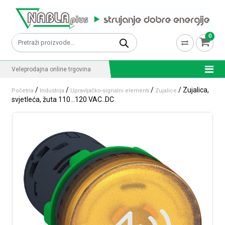
Skip to content
0
Pretraži:
Veleprodajna online trgovina
/
/
/
/ Zujalica,
Početna
Industrija
Upravljačko-signalni elementi
Zujalice
svjetleća, žuta 110…120 VAC..DC