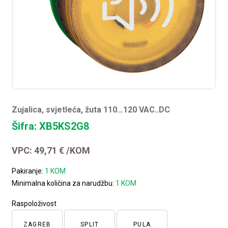
Zujalica, svjetleća, žuta 110…120 VAC..DC
Šifra: XB5KS2G8
VPC:
49,71
€
/KOM
Pakiranje:
1 KOM
Minimalna količina za narudžbu:
1 KOM
Raspoloživost
ZAGREB
SPLIT
PULA