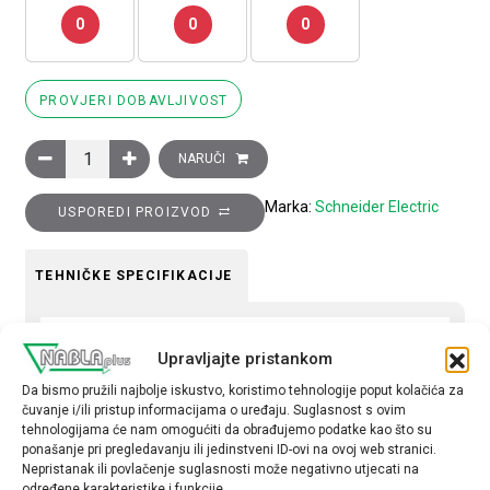
0
0
0
PROVJERI DOBAVLJIVOST
Zujalica, svjetleća, žuta 110...120 VAC..DC količina
NARUČI
Marka:
Schneider Electric
USPOREDI PROIZVOD
TEHNIČKE SPECIFIKACIJE
Boja
Upravljajte pristankom
Žuta
Da bismo pružili najbolje iskustvo, koristimo tehnologije poput kolačića za
Tip opreme
čuvanje i/ili pristup informacijama o uređaju. Suglasnost s ovim
tehnologijama će nam omogućiti da obrađujemo podatke kao što su
ostalo
ponašanje pri pregledavanju ili jedinstveni ID-ovi na ovoj web stranici.
Nepristanak ili povlačenje suglasnosti može negativno utjecati na
određene karakteristike i funkcije.