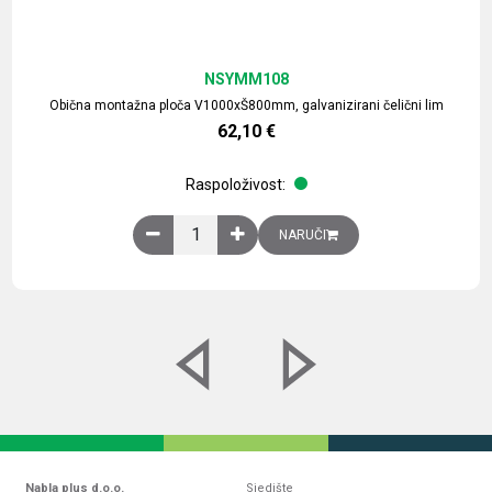
NSYMM108
Obična montažna ploča V1000xŠ800mm, galvanizirani čelični lim
62,10
€
Raspoloživost:
Obična montažna ploča V1000xŠ800mm, galvaniz
NARUČI
Nabla plus d.o.o.
Sjedište