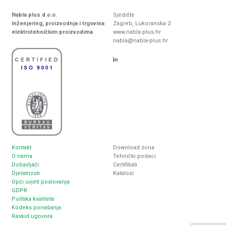
Nabla plus d.o.o.
Sjedište
Inženjering, proizvodnja i trgovina
Zagreb, Lukoranska 2
elektrotehničkim proizvodima
www.nabla-plus.hr
nabla@nabla-plus.hr
Kontakt
Download zona
O nama
Tehnički podaci
Dobavljači
Certifikati
Djelatnosti
Katalozi
Opći uvjeti poslovanja
GDPR
Politika kvalitete
Kodeks ponašanja
Raskid ugovora