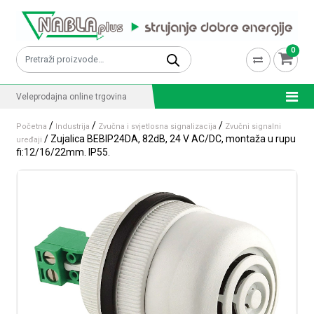
Skip to content
0
Pretraži:
Veleprodajna online trgovina
/
/
/
Početna
Industrija
Zvučna i svjetlosna signalizacija
Zvučni signalni
/ Zujalica BEBIP24DA, 82dB, 24 V AC/DC, montaža u rupu
uređaji
fi:12/16/22mm. IP55.