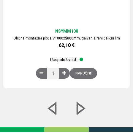
NSYMM108
Obična montažna ploča V1000xŠ800mm, galvanizirani čelični lim
62,10
€
Raspoloživost:
Obična montažna ploča V1000xŠ800mm, galvaniz
NARUČI