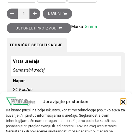
Zujalica BEBIP24DA, 82dB, 24 V AC/DC, montaža u rupu fi:12/
NARUČI
Marka:
Sirena
USPOREDI PROIZVOD
TEHNIČKE SPECIFIKACIJE
Vrsta uređaja
Samostalni uređaj
Napon
24 V ac/dc
Glasnoća
Upravljajte pristankom
80 – 100 dB
Da bismo pružili najbolje iskustvo, koristimo tehnologije poput kolačića za
čuvanje i/ili pristup informacijama o uređaju. Suglasnost s ovim
IP zaštita
tehnologijama će nam omogućiti da obrađujemo podatke kao što su
ponašanje pri pregledavanju ili jedinstveni ID-ovi na ovoj web stranici.
IP 55
Nepristanak ili povlačenje suglasnosti može negativno utjecati na