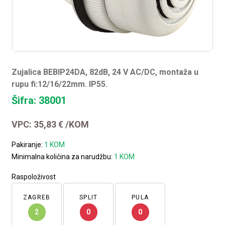
Zujalica BEBIP24DA, 82dB, 24 V AC/DC, montaža u
rupu fi:12/16/22mm. IP55.
Šifra: 38001
VPC:
35,83
€
/KOM
Pakiranje:
1 KOM
Minimalna količina za narudžbu:
1 KOM
Raspoloživost
ZAGREB
SPLIT
PULA
2
0
0