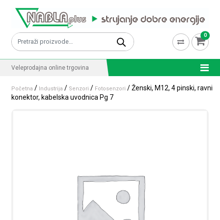
Skip to content
0
Pretraži:
Veleprodajna online trgovina
/
/
/
/ Ženski, M12, 4 pinski, ravni
Početna
Industrija
Senzori
Fotosenzori
konektor, kabelska uvodnica Pg 7