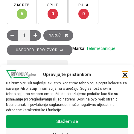
ZAGREB
SPLIT
PULA
6
0
0
Ženski, M12, 4 pinski, ravni konektor, kabelska uvodnica Pg 7 k
NARUČI
Marka:
Telemecanique
USPOREDI PROIZVOD
TEHNIČKE SPECIFIKACIJE
Upravljajte pristankom
Da bismo pružili najbolje iskustvo, koristimo tehnologije poput kolačića za
čuvanje i/ili pristup informacijama o uređaju. Suglasnost s ovim
tehnologijama će nam omogućiti da obrađujemo podatke kao što su
ponašanje pri pregledavanju ili jedinstveni ID-ovi na ovoj web stranici.
Nepristanak ili povlačenje suglasnosti može negativno utjecati na
određene karakteristike i funkcije.
Povezani proizvodi
Slažem se