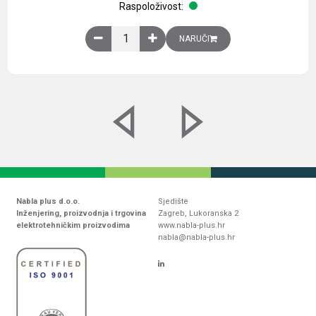
Raspoloživost:
Obična montažna ploča V1000xŠ800mm, galvaniz
NARUČI
Nabla plus d.o.o.
Sjedište
Inženjering, proizvodnja i trgovina
Zagreb, Lukoranska 2
elektrotehničkim proizvodima
www.nabla-plus.hr
nabla@nabla-plus.hr