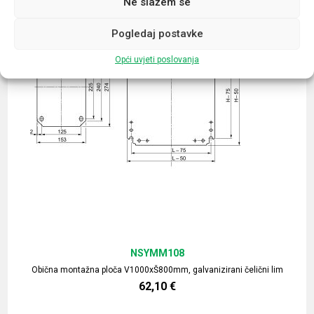
Ne slažem se
Pogledaj postavke
Opći uvjeti poslovanja
NSYMM108
Obična montažna ploča V1000xŠ800mm, galvanizirani čelični lim
62,10
€