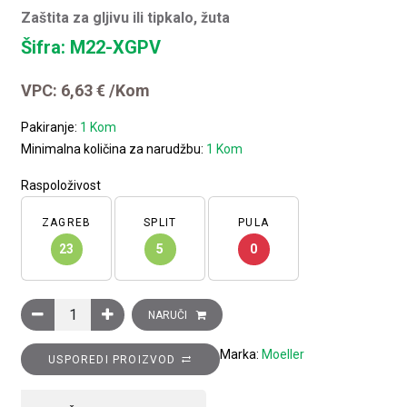
Zaštita za gljivu ili tipkalo, žuta
Šifra: M22-XGPV
VPC:
6,63
€
/Kom
Pakiranje:
1 Kom
Minimalna količina za narudžbu:
1 Kom
Raspoloživost
ZAGREB
SPLIT
PULA
23
5
0
Zaštita za gljivu ili tipkalo, žuta količina
NARUČI
Marka:
Moeller
USPOREDI PROIZVOD