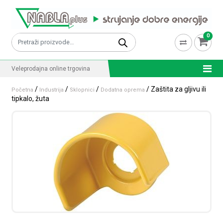
Skip to content
0
Pretraži:
Veleprodajna online trgovina
/
/
/
/ Zaštita za gljivu ili
Početna
Industrija
Sklopnici
Dodatna oprema
tipkalo, žuta