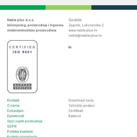
Nabla plus d.o.o.
Sjedište
Inženjering, proizvodnja i trgovina
Zagreb, Lukoranska 2
elektrotehničkim proizvodima
www.nabla-plus.hr
nabla@nabla-plus.hr
Kontakt
Download zona
O nama
Tehnički podaci
Dobavljači
Certifikati
Djelatnosti
Katalozi
Opći uvjeti poslovanja
GDPR
Politika kvalitete
Kodeks ponašanja