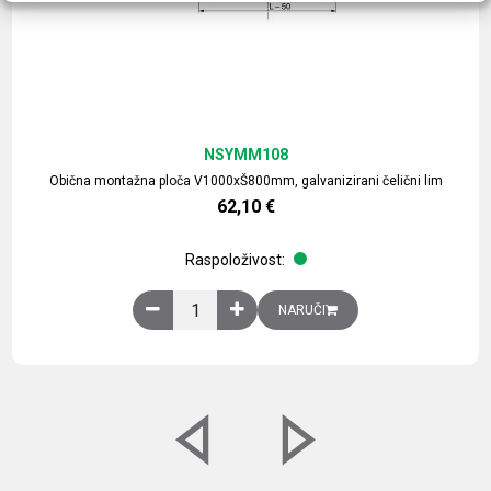
NSYMM108
Obična montažna ploča V1000xŠ800mm, galvanizirani čelični lim
62,10
€
Raspoloživost:
Obična montažna ploča V1000xŠ800mm, galvaniz
NARUČI