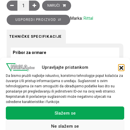
VX ulaz kabela 1200, stražnja sekcija, pakiranje 4 kom količina
NARUČI
Marka:
Rittal
USPOREDI PROIZVOD
TEHNIČKE SPECIFIKACIJE
Pribor za ormare
Metalni
Upravljajte pristankom
Da bismo pružili najbolje iskustvo, koristimo tehnologije poput kolačića za
čuvanje i/ili pristup informacijama o uređaju. Suglasnost s ovim
tehnologijama će nam omogućiti da obrađujemo podatke kao što su
ponašanje pri pregledavanju ili jedinstveni ID-ovi na ovoj web stranici.
Nepristanak ili povlačenje suglasnosti može negativno utjecati na
Povezani proizvodi
određene karakteristike i funkcije.
Slažem se
Ne slažem se