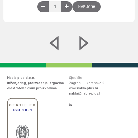
Obična montažna ploča V1000xŠ800mm, galvaniz
NARUČI
Nabla plus d.o.o.
Sjedište
Inženjering, proizvodnja i trgovina
Zagreb, Lukoranska 2
elektrotehničkim proizvodima
www.nabla-plus.hr
nabla@nabla-plus.hr