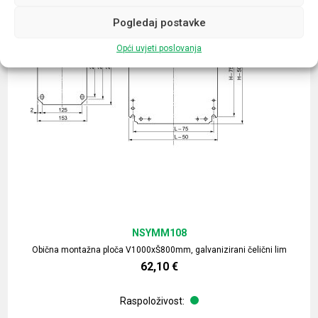
Pogledaj postavke
Opći uvjeti poslovanja
NSYMM108
Obična montažna ploča V1000xŠ800mm, galvanizirani čelični lim
62,10
€
Raspoloživost: