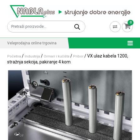
Skip to content
0
Pretraži:
Veleprodajna online trgovina
/
/
/
/ VX ulaz kabela 1200,
Početna
Industrija
Ormari i kućišta
Pribor
stražnja sekcija, pakiranje 4 kom