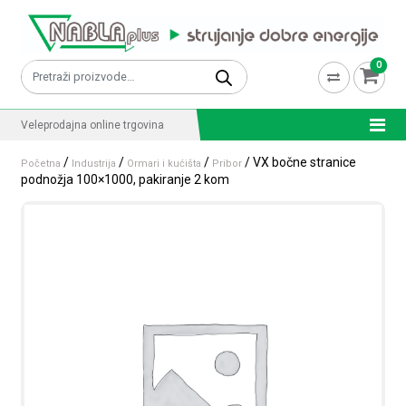
Skip to content
0
Pretraži:
Veleprodajna online trgovina
/
/
/
/ VX bočne stranice
Početna
Industrija
Ormari i kućišta
Pribor
podnožja 100×1000, pakiranje 2 kom