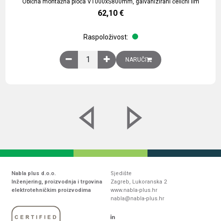
Obična montažna ploča V1000xŠ800mm, galvanizirani čelični lim
62,10
€
Raspoloživost:
Obična montažna ploča V1000xŠ800mm, galvaniz
NARUČI
Nabla plus d.o.o.
Sjedište
Inženjering, proizvodnja i trgovina
Zagreb, Lukoranska 2
elektrotehničkim proizvodima
www.nabla-plus.hr
nabla@nabla-plus.hr