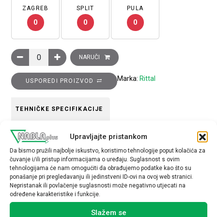
ZAGREB
SPLIT
PULA
0
0
0
VX bočne stranice podnožja 100x1000, pakiranje 2 kom količi
NARUČI
Marka:
Rittal
USPOREDI PROIZVOD
TEHNIČKE SPECIFIKACIJE
Pribor za ormare
Upravljajte pristankom
Metalni
Da bismo pružili najbolje iskustvo, koristimo tehnologije poput kolačića za
čuvanje i/ili pristup informacijama o uređaju. Suglasnost s ovim
tehnologijama će nam omogućiti da obrađujemo podatke kao što su
ponašanje pri pregledavanju ili jedinstveni ID-ovi na ovoj web stranici.
Nepristanak ili povlačenje suglasnosti može negativno utjecati na
određene karakteristike i funkcije.
Povezani proizvodi
Slažem se