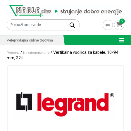
Skip to content
0
Pretraži:
Veleprodajna online trgovina
/
/ Vertikalna vodilica za kabele, 10×94
Početna
Nekategorizirane
mm, 32U