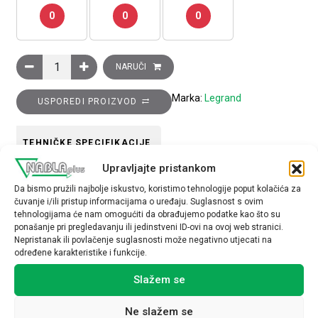
0
0
0
Vertikalna vodilica za kabele, 10x94 mm, 32U količina
NARUČI
Marka:
Legrand
USPOREDI PROIZVOD
TEHNIČKE SPECIFIKACIJE
Upravljajte pristankom
Da bismo pružili najbolje iskustvo, koristimo tehnologije poput kolačića za
čuvanje i/ili pristup informacijama o uređaju. Suglasnost s ovim
tehnologijama će nam omogućiti da obrađujemo podatke kao što su
ponašanje pri pregledavanju ili jedinstveni ID-ovi na ovoj web stranici.
Nepristanak ili povlačenje suglasnosti može negativno utjecati na
Povezani proizvodi
određene karakteristike i funkcije.
Slažem se
Ne slažem se