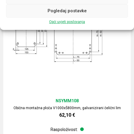
Pogledaj postavke
Opći uvjeti poslovanja
NSYMM108
Obična montažna ploča V1000xŠ800mm, galvanizirani čelični lim
62,10
€
Raspoloživost: