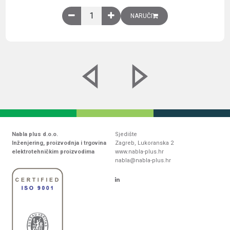
Obična montažna ploča V1000xŠ800mm, galvaniz
NARUČI
Nabla plus d.o.o.
Sjedište
Inženjering, proizvodnja i trgovina
Zagreb, Lukoranska 2
elektrotehničkim proizvodima
www.nabla-plus.hr
nabla@nabla-plus.hr