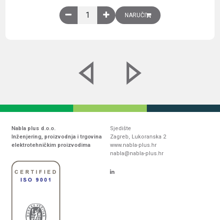
Obična montažna ploča V1000xŠ800mm, galvaniz
NARUČI
Nabla plus d.o.o.
Sjedište
Inženjering, proizvodnja i trgovina
Zagreb, Lukoranska 2
elektrotehničkim proizvodima
www.nabla-plus.hr
nabla@nabla-plus.hr