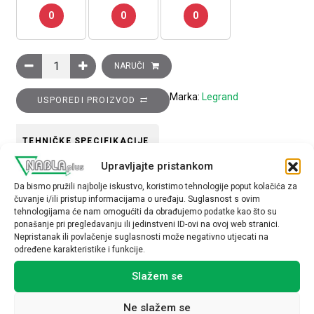
0
0
0
Vertikalna vodilica za kabele, 10x94 mm, 22U količina
NARUČI
Marka:
Legrand
USPOREDI PROIZVOD
TEHNIČKE SPECIFIKACIJE
Upravljajte pristankom
Da bismo pružili najbolje iskustvo, koristimo tehnologije poput kolačića za
čuvanje i/ili pristup informacijama o uređaju. Suglasnost s ovim
tehnologijama će nam omogućiti da obrađujemo podatke kao što su
ponašanje pri pregledavanju ili jedinstveni ID-ovi na ovoj web stranici.
Nepristanak ili povlačenje suglasnosti može negativno utjecati na
Povezani proizvodi
određene karakteristike i funkcije.
Slažem se
Ne slažem se