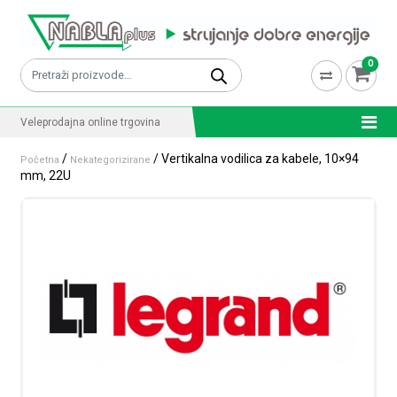
Skip to content
0
Pretraži:
Veleprodajna online trgovina
/
/ Vertikalna vodilica za kabele, 10×94
Početna
Nekategorizirane
mm, 22U