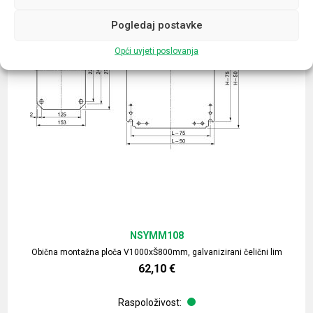
Pogledaj postavke
Opći uvjeti poslovanja
NSYMM108
Obična montažna ploča V1000xŠ800mm, galvanizirani čelični lim
62,10
€
Raspoloživost: