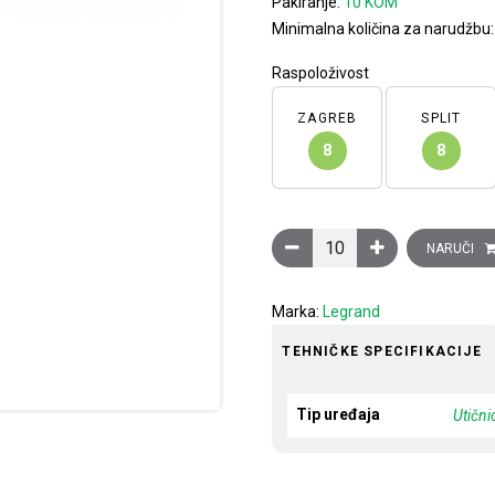
Pakiranje:
10 KOM
Minimalna količina za narudžbu
Raspoloživost
ZAGREB
SPLIT
8
8
Utičnica zvijezda TV-R-SAT 
NARUČI
Marka:
Legrand
TEHNIČKE SPECIFIKACIJE
Tip uređaja
Utični