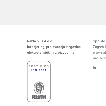
Nabla plus d.o.o.
Sjedišt
Inženjering, proizvodnja i trgovina
Zagreb, 
elektrotehničkim proizvodima
www.nab
nabla@na