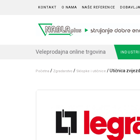
Skip to content
KONTAKT
O NAMA
NAŠE REFERENCE
DOBAVLJA
Veleprodajna online trgovina
INDUSTR
/
/
/ Utičnica zvijezd
Početna
Zgradarstvo
Sklopke i utičnice