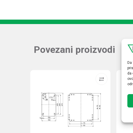
Povezani proizvodi
Da 
pri
da 
ovo
odr