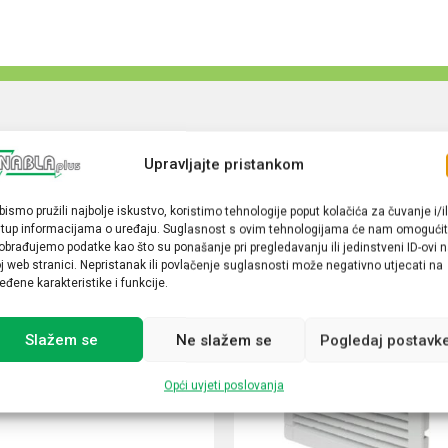
Upravljajte pristankom
bismo pružili najbolje iskustvo, koristimo tehnologije poput kolačića za čuvanje i/il
stup informacijama o uređaju. Suglasnost s ovim tehnologijama će nam omogućit
obrađujemo podatke kao što su ponašanje pri pregledavanju ili jedinstveni ID-ovi 
j web stranici. Nepristanak ili povlačenje suglasnosti može negativno utjecati na
eđene karakteristike i funkcije.
Slažem se
Ne slažem se
Pogledaj postavk
Opći uvjeti poslovanja