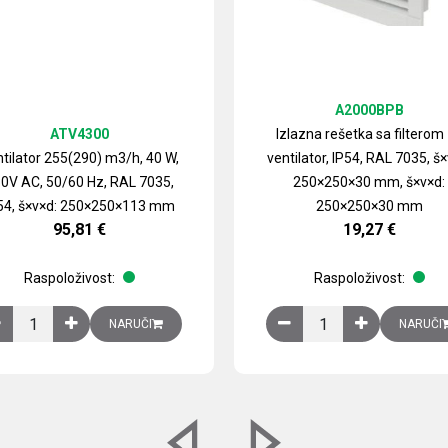
A2000BPB
ATV4300
Izlazna rešetka sa filterom
tilator 255(290) m3/h, 40 W,
ventilator, IP54, RAL 7035, š×
0V AC, 50/60 Hz, RAL 7035,
250×250×30 mm, š×v×d:
54, š×v×d: 250×250×113 mm
250×250×30 mm
95,81
€
19,27
€
Raspoloživost:
Raspoloživost:
izirani čelični lim količina
Ventilator 255(290) m3/h, 40 W, 230V AC, 50/60 Hz, RAL 7035, IP54,
Izlazna rešetka sa fil
NARUČI
NARUČI