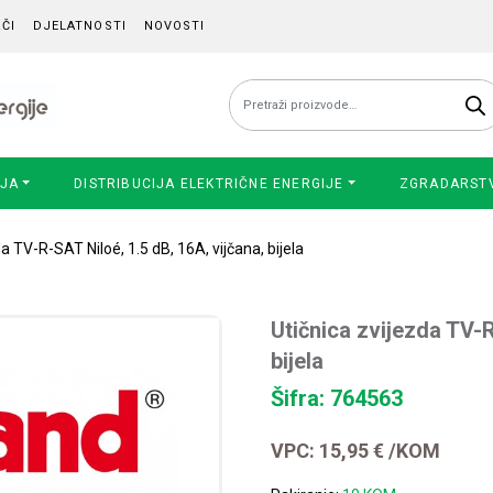
ČI
DJELATNOSTI
NOVOSTI
Pretraži:
IJA
DISTRIBUCIJA ELEKTRIČNE ENERGIJE
ZGRADARST
a TV-R-SAT Niloé, 1.5 dB, 16A, vijčana, bijela
Utičnica zvijezda TV-R
bijela
Šifra: 764563
VPC:
15,95
€
/KOM