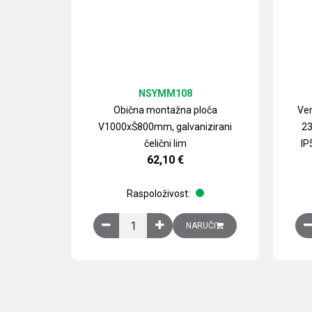
NSYMM108
Obična montažna ploča
Ven
V1000xŠ800mm, galvanizirani
23
čelični lim
IP
62,10
€
Raspoloživost:
Obična montažna ploča V1000xŠ800mm, galvan
NARUČI