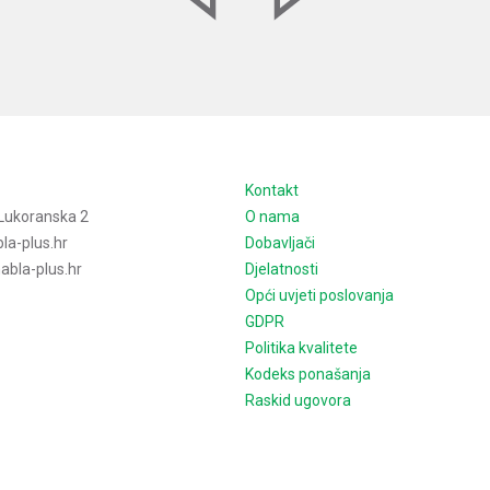
e
Kontakt
Lukoranska 2
O nama
la-plus.hr
Dobavljači
bla-plus.hr
Djelatnosti
Opći uvjeti poslovanja
GDPR
Politika kvalitete
Kodeks ponašanja
Raskid ugovora