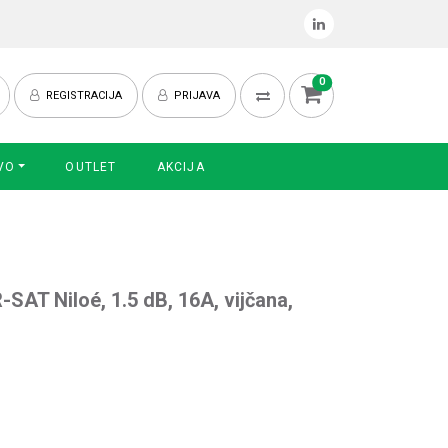
0
REGISTRACIJA
PRIJAVA
VO
OUTLET
AKCIJA
-SAT Niloé, 1.5 dB, 16A, vijčana,