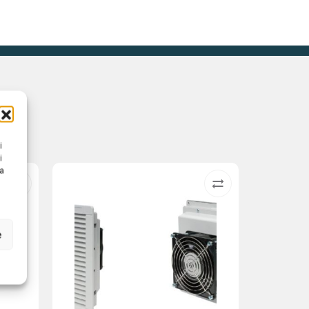
i
i
na
e