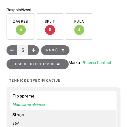
Raspoloživost
ZAGREB
SPLIT
PULA
4
0
4
Utičnica, za DIN šinu, konektor pin pattern AB, 15A, LED indika
NARUČI
Marka:
Phoenix Contact
USPOREDI PROIZVOD
TEHNIČKE SPECIFIKACIJE
Tip opreme
Modularne utičnice
Struja
16A