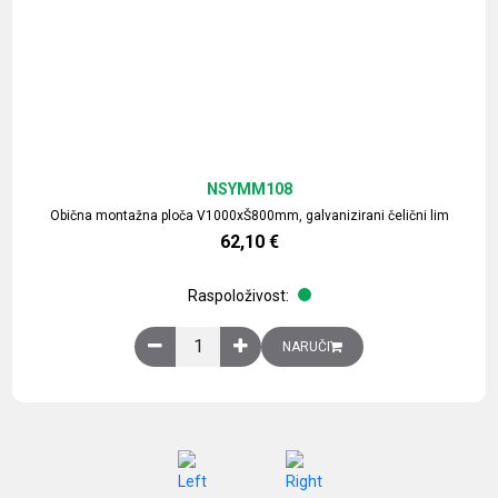
NSYMM108
Obična montažna ploča V1000xŠ800mm, galvanizirani čelični lim
62,10
€
Raspoloživost:
Obična montažna ploča V1000xŠ800mm, galvaniz
NARUČI