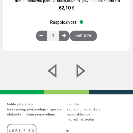
Obična montažna ploča V1000xŠ800mm, galvanizirani čelični lim
62,10
€
Raspoloživost:
Obična montažna ploča V1000xŠ800mm, galvaniz
NARUČI
Nabla plus d.o.o.
Sjedište
Inženjering, proizvodnja i trgovina
Zagreb, Lukoranska 2
elektrotehničkim proizvodima
www.nabla-plus.hr
nabla@nabla-plus.hr