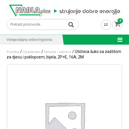
Skip to content
0
Pretraži:
Veleprodajna online trgovina
/
/
/ Utičnica šuko sa zaštitom
Početna
Zgradarstvo
Sklopke i utičnice
za djecu i poklopcem, bijela, 2P+E, 16A, 2M