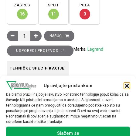
ZAGREB
SPLIT
PULA
16
11
0
Utičnica šuko sa zaštitom za djecu i poklopcem, bijela, 2P+E, 
NARUČI
Marka:
Legrand
USPOREDI PROIZVOD
TEHNIČKE SPECIFIKACIJE
Tip uređaja
Upravljajte pristankom
Utičnica
Da bismo pružili najbolje iskustvo, koristimo tehnologije poput kolačića za
čuvanje i/ili pristup informacijama o uređaju. Suglasnost s ovim
tehnologijama će nam omogućiti da obrađujemo podatke kao što su
ponašanje pri pregledavanju ili jedinstveni ID-ovi na ovoj web stranici.
Nepristanak ili povlačenje suglasnosti može negativno utjecati na
određene karakteristike i funkcije.
Povezani proizvodi
Slažem se