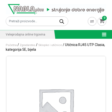
Skip to content
0
Pretraži:
Veleprodajna online trgovina
/
/
/ Utičnica RJ45 UTP Clasia,
Početna
Zgradarstvo
Sklopke i utičnice
kategorija 5E, bijela