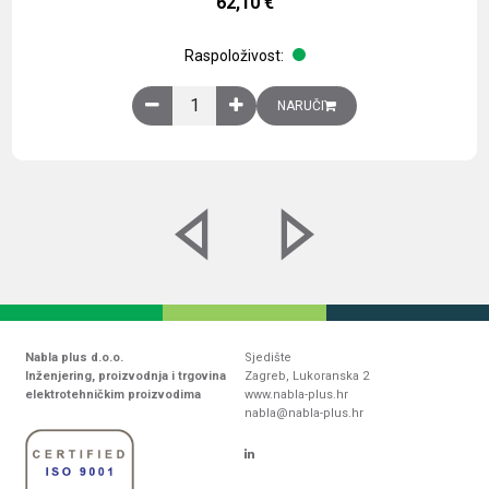
62,10
€
Raspoloživost:
Obična montažna ploča V1000xŠ800mm, galvaniz
NARUČI
Nabla plus d.o.o.
Sjedište
Inženjering, proizvodnja i trgovina
Zagreb, Lukoranska 2
elektrotehničkim proizvodima
www.nabla-plus.hr
nabla@nabla-plus.hr