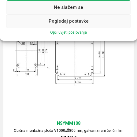
Ne slažem se
Pogledaj postavke
Opći uvjeti poslovanja
NSYMM108
Obična montažna ploča V1000xŠ800mm, galvanizirani čelični lim