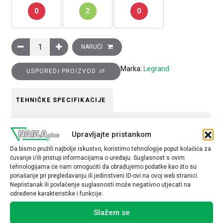
0
2
0
Utičnica RJ45 UTP Clasia, kategorija 5E, bijela količina
NARUČI
Marka:
Legrand
USPOREDI PROIZVOD
TEHNIČKE SPECIFIKACIJE
Tip uređaja
Upravljajte pristankom
Utičnica
Da bismo pružili najbolje iskustvo, koristimo tehnologije poput kolačića za
čuvanje i/ili pristup informacijama o uređaju. Suglasnost s ovim
tehnologijama će nam omogućiti da obrađujemo podatke kao što su
ponašanje pri pregledavanju ili jedinstveni ID-ovi na ovoj web stranici.
Nepristanak ili povlačenje suglasnosti može negativno utjecati na
određene karakteristike i funkcije.
Povezani proizvodi
Slažem se