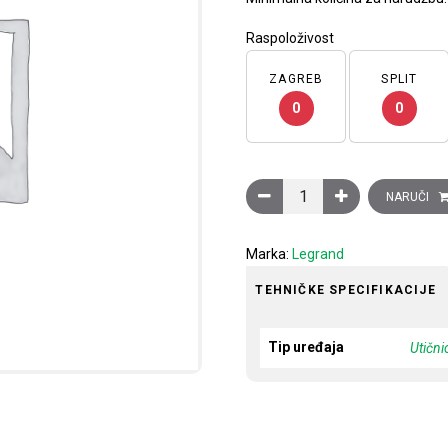
Raspoloživost
ZAGREB
SPLIT
0
0
Utičnica RJ45 STP Clasia, k
NARUČI
Marka:
Legrand
TEHNIČKE SPECIFIKACIJE
Tip uređaja
Utični