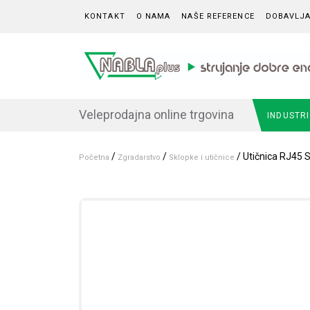
Skip to content
KONTAKT
O NAMA
NAŠE REFERENCE
DOBAVLJA
Veleprodajna online trgovina
INDUSTR
/
/
/ Utičnica RJ45 S
Početna
Zgradarstvo
Sklopke i utičnice