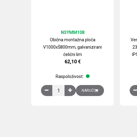
NSYMM108
Obična montažna ploča
Ven
V1000xŠ800mm, galvanizirani
23
čelični lim
IP
62,10
€
Raspoloživost:
Obična montažna ploča V1000xŠ800mm, galvan
NARUČI