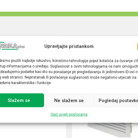
Upravljajte pristankom
bismo pružili najbolje iskustvo, koristimo tehnologije poput kolačića za čuvanje i/il
stup informacijama o uređaju. Suglasnost s ovim tehnologijama će nam omogućit
obrađujemo podatke kao što su ponašanje pri pregledavanju ili jedinstveni ID-ovi 
j web stranici. Nepristanak ili povlačenje suglasnosti može negativno utjecati na
eđene karakteristike i funkcije.
Slažem se
Ne slažem se
Pogledaj postavk
Opći uvjeti poslovanja