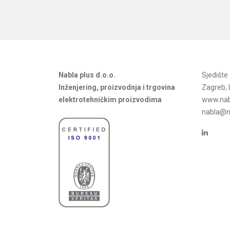
Nabla plus d.o.o.
Sjedišt
Inženjering, proizvodnja i trgovina
Zagreb, 
elektrotehničkim proizvodima
www.nab
nabla@na