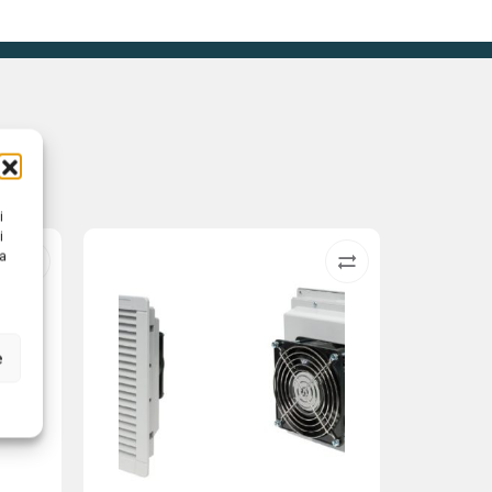
i
i
na
e