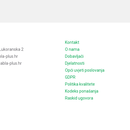
e
Kontakt
Lukoranska 2
O nama
la-plus.hr
Dobavljači
bla-plus.hr
Djelatnosti
Opći uvjeti poslovanja
GDPR
Politika kvalitete
Kodeks ponašanja
Raskid ugovora