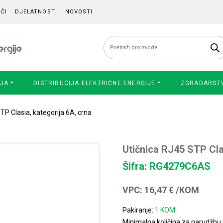
ČI
DJELATNOSTI
NOVOSTI
Pretraži:
IJA
DISTRIBUCIJA ELEKTRIČNE ENERGIJE
ZGRADARST
TP Clasia, kategorija 6A, crna
Utičnica RJ45 STP Cla
Šifra: RG4279C6AS
VPC:
16,47
€
/KOM
Pakiranje:
1 KOM
Minimalna količina za narudžbu