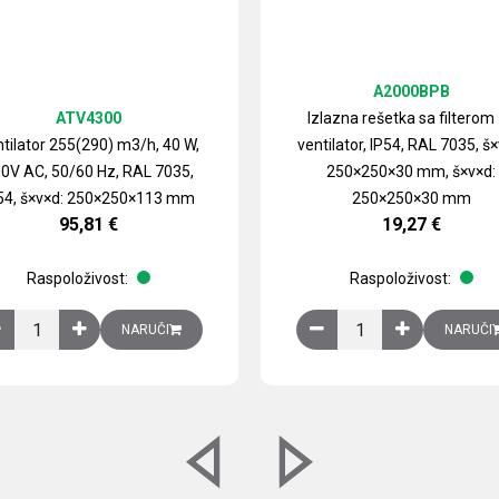
A2000BPB
ATV4300
Izlazna rešetka sa filterom
tilator 255(290) m3/h, 40 W,
ventilator, IP54, RAL 7035, š×
0V AC, 50/60 Hz, RAL 7035,
250×250×30 mm, š×v×d:
54, š×v×d: 250×250×113 mm
250×250×30 mm
95,81
€
19,27
€
Raspoloživost:
Raspoloživost:
izirani čelični lim količina
Ventilator 255(290) m3/h, 40 W, 230V AC, 50/60 Hz, RAL 7035, IP54,
Izlazna rešetka sa fil
NARUČI
NARUČI