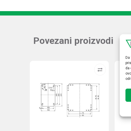
Povezani proizvodi
Da 
pri
da 
ovo
odr