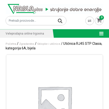
Skip to content
0
Pretraži:
Veleprodajna online trgovina
/
/
/ Utičnica RJ45 STP Clasia,
Početna
Zgradarstvo
Sklopke i utičnice
kategorija 6A, bijela