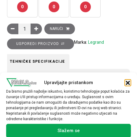
0
0
0
Utičnica RJ45 STP Clasia, kategorija 6A, bijela količina
NARUČI
Marka:
Legrand
USPOREDI PROIZVOD
TEHNIČKE SPECIFIKACIJE
Tip uređaja
Upravljajte pristankom
Utičnica
Da bismo pružili najbolje iskustvo, koristimo tehnologije poput kolačića za
čuvanje i/ili pristup informacijama o uređaju. Suglasnost s ovim
tehnologijama će nam omogućiti da obrađujemo podatke kao što su
ponašanje pri pregledavanju ili jedinstveni ID-ovi na ovoj web stranici.
Nepristanak ili povlačenje suglasnosti može negativno utjecati na
određene karakteristike i funkcije.
Povezani proizvodi
Slažem se