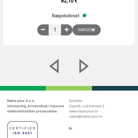
62,10
€
Raspoloživost:
Obična montažna ploča V1000xŠ800mm, galvaniz
NARUČI
Nabla plus d.o.o.
Sjedište
Inženjering, proizvodnja i trgovina
Zagreb, Lukoranska 2
elektrotehničkim proizvodima
www.nabla-plus.hr
nabla@nabla-plus.hr