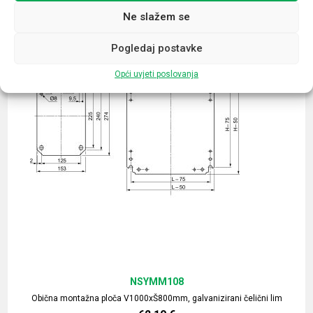
Ne slažem se
Pogledaj postavke
Opći uvjeti poslovanja
NSYMM108
Obična montažna ploča V1000xŠ800mm, galvanizirani čelični lim