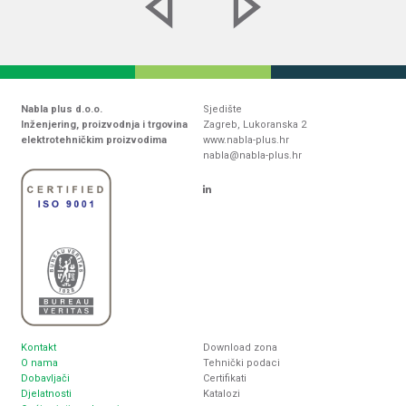
Nabla plus d.o.o.
Sjedište
Inženjering, proizvodnja i trgovina
Zagreb, Lukoranska 2
elektrotehničkim proizvodima
www.nabla-plus.hr
nabla@nabla-plus.hr
Kontakt
Download zona
O nama
Tehnički podaci
Dobavljači
Certifikati
Djelatnosti
Katalozi