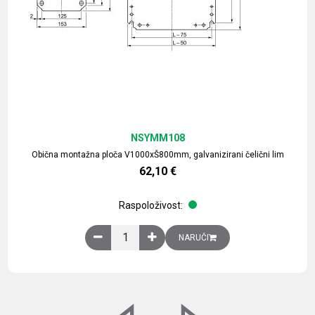
NSYMM108
Obična montažna ploča V1000xŠ800mm, galvanizirani čelični lim
62,10
€
Raspoloživost:
Obična montažna ploča V1000xŠ800mm, galvaniz
NARUČI