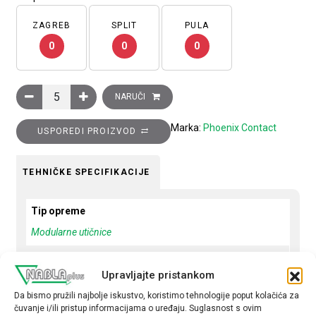
ZAGREB
SPLIT
PULA
0
0
0
Utičnica EO-CF/PT, DIN standard, 2P+PE 10/16A, 250V AC koli
NARUČI
Marka:
Phoenix Contact
USPOREDI PROIZVOD
TEHNIČKE SPECIFIKACIJE
Tip opreme
Modularne utičnice
Broj polova
Upravljajte pristankom
2P
Da bismo pružili najbolje iskustvo, koristimo tehnologije poput kolačića za
Struja
čuvanje i/ili pristup informacijama o uređaju. Suglasnost s ovim