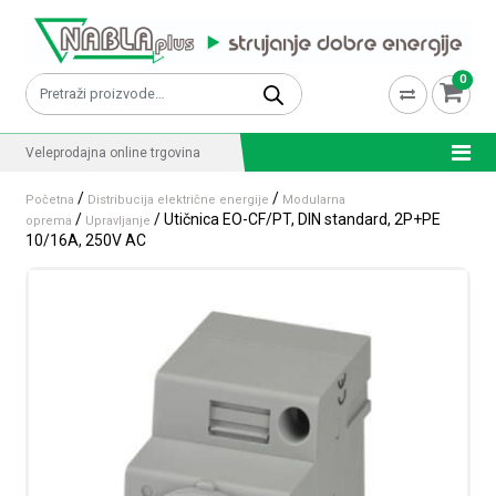
Skip to content
0
Pretraži:
Veleprodajna online trgovina
/
/
Početna
Distribucija električne energije
Modularna
/
/ Utičnica EO-CF/PT, DIN standard, 2P+PE
oprema
Upravljanje
10/16A, 250V AC