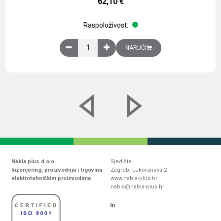
62,10
€
Raspoloživost:
Obična montažna ploča V1000xŠ800mm, galvaniz
NARUČI
Nabla plus d.o.o.
Sjedište
Inženjering, proizvodnja i trgovina
Zagreb, Lukoranska 2
elektrotehničkim proizvodima
www.nabla-plus.hr
nabla@nabla-plus.hr