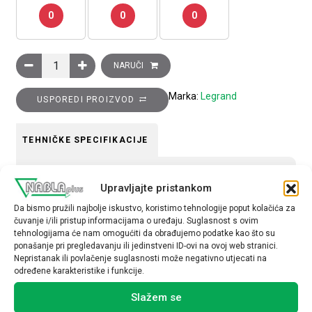
0
0
0
Utičnica Clasia 2P+E, 16A, s dječjom zaštitom, crna količina
NARUČI
Marka:
Legrand
USPOREDI PROIZVOD
TEHNIČKE SPECIFIKACIJE
Tip uređaja
Upravljajte pristankom
Utičnica
Da bismo pružili najbolje iskustvo, koristimo tehnologije poput kolačića za
čuvanje i/ili pristup informacijama o uređaju. Suglasnost s ovim
tehnologijama će nam omogućiti da obrađujemo podatke kao što su
ponašanje pri pregledavanju ili jedinstveni ID-ovi na ovoj web stranici.
Nepristanak ili povlačenje suglasnosti može negativno utjecati na
određene karakteristike i funkcije.
Povezani proizvodi
Slažem se