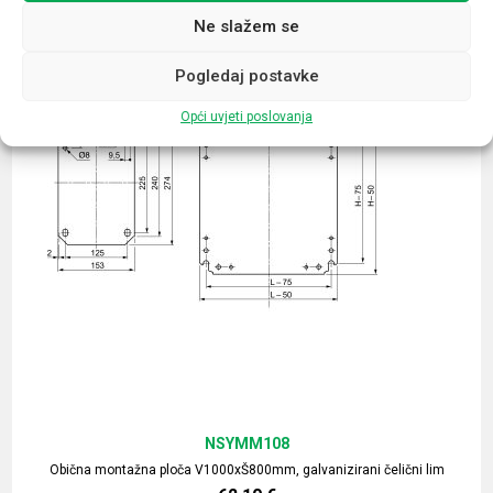
Ne slažem se
Pogledaj postavke
Opći uvjeti poslovanja
NSYMM108
Obična montažna ploča V1000xŠ800mm, galvanizirani čelični lim