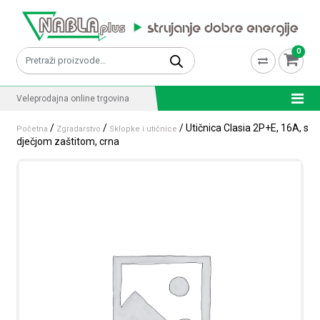
Skip to content
0
Pretraži:
Veleprodajna online trgovina
/
/
/ Utičnica Clasia 2P+E, 16A, s
Početna
Zgradarstvo
Sklopke i utičnice
dječjom zaštitom, crna