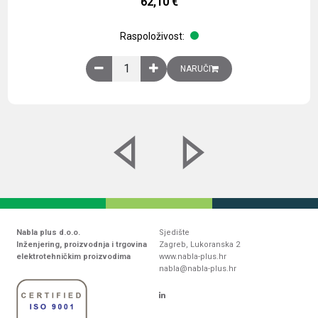
62,10
€
Raspoloživost:
Obična montažna ploča V1000xŠ800mm, galvaniz
NARUČI
Nabla plus d.o.o.
Sjedište
Inženjering, proizvodnja i trgovina
Zagreb, Lukoranska 2
elektrotehničkim proizvodima
www.nabla-plus.hr
nabla@nabla-plus.hr