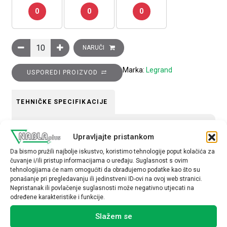
0
0
0
Utičnica Clasia 2P+E, 10..16 A, 19-26 mm, bijela količina
NARUČI
Marka:
Legrand
USPOREDI PROIZVOD
TEHNIČKE SPECIFIKACIJE
Tip uređaja
Upravljajte pristankom
Utičnica
Da bismo pružili najbolje iskustvo, koristimo tehnologije poput kolačića za
čuvanje i/ili pristup informacijama o uređaju. Suglasnost s ovim
tehnologijama će nam omogućiti da obrađujemo podatke kao što su
ponašanje pri pregledavanju ili jedinstveni ID-ovi na ovoj web stranici.
Nepristanak ili povlačenje suglasnosti može negativno utjecati na
određene karakteristike i funkcije.
Povezani proizvodi
Slažem se