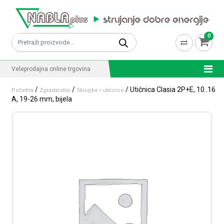
Skip to content
0
Pretraži:
Veleprodajna online trgovina
/
/
/ Utičnica Clasia 2P+E, 10..16
Početna
Zgradarstvo
Sklopke i utičnice
A, 19-26 mm, bijela