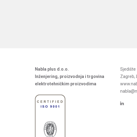
Nabla plus d.o.o.
Sjedišt
Inženjering, proizvodnja i trgovina
Zagreb, 
elektrotehničkim proizvodima
www.nab
nabla@na