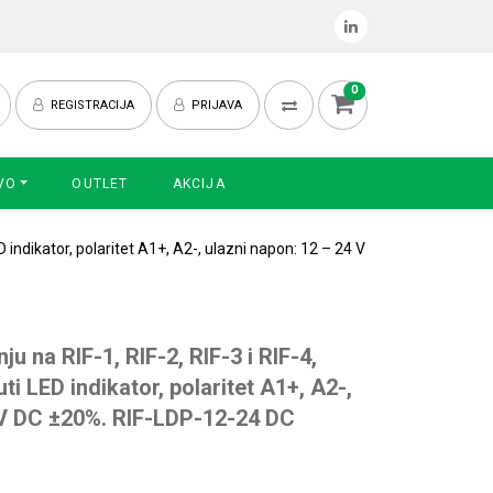
0
REGISTRACIJA
PRIJAVA
VO
OUTLET
AKCIJA
D indikator, polaritet A1+, A2-, ulazni napon: 12 – 24 V
u na RIF-1, RIF-2, RIF-3 i RIF-4,
ti LED indikator, polaritet A1+, A2-,
 V DC ±20%. RIF-LDP-12-24 DC