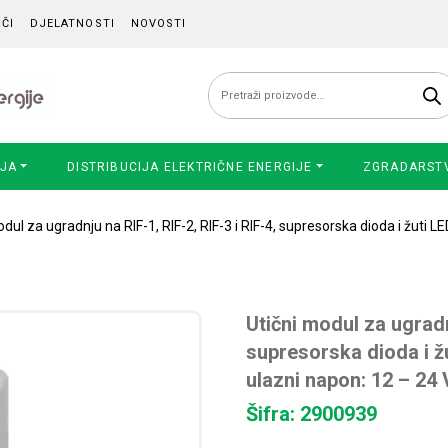
ČI
DJELATNOSTI
NOVOSTI
Pretraži:
IJA
DISTRIBUCIJA ELEKTRIČNE ENERGIJE
ZGRADARST
dul za ugradnju na RIF-1, RIF-2, RIF-3 i RIF-4, supresorska dioda i žuti LE
Utični modul za ugradnj
supresorska dioda i žu
ulazni napon: 12 – 24
Šifra: 2900939