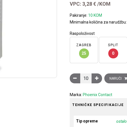
VPC:
3,28
€
/KOM
Pakiranje:
10 KOM
Minimalna količina za narudžbu
Raspoloživost
ZAGREB
SPLIT
25
0
Utični modul za ugradnju na
NARUČI
Marka:
Phoenix Contact
TEHNIČKE SPECIFIKACIJE
Tip opreme
ostalo