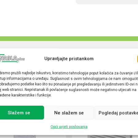
Upravljajte pristankom
bismo pružili najbolje iskustvo, koristimo tehnologije poput kolačića za čuvanje i/il
stup informacijama o uređaju. Suglasnost s ovim tehnologijama će nam omogućit
obrađujemo podatke kao što su ponašanje pri pregledavanju ili jedinstveni ID-ovi 
j web stranici. Nepristanak ili povlačenje suglasnosti može negativno utjecati na
eđene karakteristike i funkcije.
Slažem se
Ne slažem se
Pogledaj postavk
Opći uvjeti poslovanja