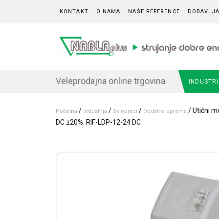
Skip to content
KONTAKT
O NAMA
NAŠE REFERENCE
DOBAVLJA
Veleprodajna online trgovina
INDUSTR
/
/
/
/ Utični mo
Početna
Industrija
Sklopnici
Dodatna oprema
DC ±20%. RIF-LDP-12-24 DC