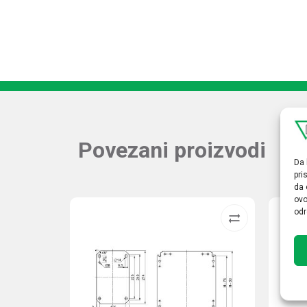
Povezani proizvodi
Da 
pri
da 
ovo
odr