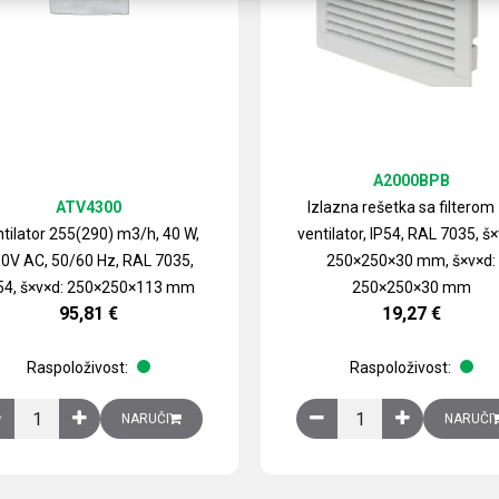
A2000BPB
ATV4300
Izlazna rešetka sa filterom
tilator 255(290) m3/h, 40 W,
ventilator, IP54, RAL 7035, š×
0V AC, 50/60 Hz, RAL 7035,
250×250×30 mm, š×v×d:
54, š×v×d: 250×250×113 mm
250×250×30 mm
95,81
€
19,27
€
Raspoloživost:
Raspoloživost:
izirani čelični lim količina
Ventilator 255(290) m3/h, 40 W, 230V AC, 50/60 Hz, RAL 7035, IP54,
Izlazna rešetka sa fil
NARUČI
NARUČI