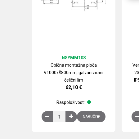
NSYMM108
Obična montažna ploča
Ven
V1000xŠ800mm, galvanizirani
23
čelični lim
IP
62,10
€
Raspoloživost:
Obična montažna ploča V1000xŠ800mm, galvan
NARUČI