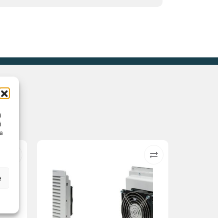
i
i
na
e