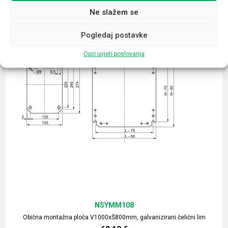
Ne slažem se
Pogledaj postavke
Opći uvjeti poslovanja
NSYMM108
Obična montažna ploča V1000xŠ800mm, galvanizirani čelični lim