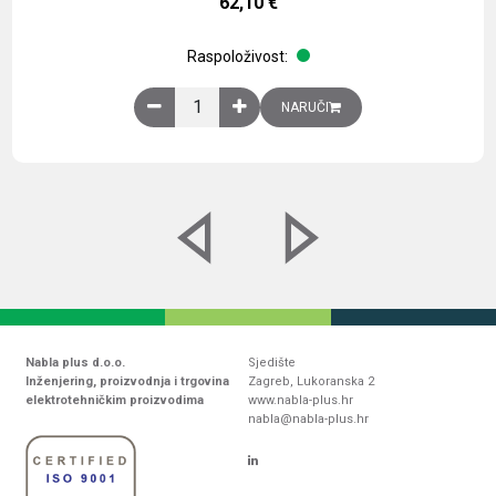
62,10
€
Raspoloživost:
Obična montažna ploča V1000xŠ800mm, galvaniz
NARUČI
Nabla plus d.o.o.
Sjedište
Inženjering, proizvodnja i trgovina
Zagreb, Lukoranska 2
elektrotehničkim proizvodima
www.nabla-plus.hr
nabla@nabla-plus.hr