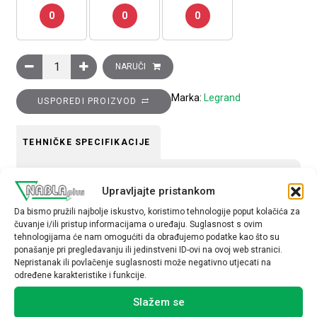
0
0
0
USB punjač, 5V, tip C, 2M, crni količina
NARUČI
Marka:
Legrand
USPOREDI PROIZVOD
TEHNIČKE SPECIFIKACIJE
Tip uređaja
Upravljajte pristankom
Utičnica
Da bismo pružili najbolje iskustvo, koristimo tehnologije poput kolačića za
čuvanje i/ili pristup informacijama o uređaju. Suglasnost s ovim
tehnologijama će nam omogućiti da obrađujemo podatke kao što su
ponašanje pri pregledavanju ili jedinstveni ID-ovi na ovoj web stranici.
Nepristanak ili povlačenje suglasnosti može negativno utjecati na
određene karakteristike i funkcije.
Povezani proizvodi
Slažem se