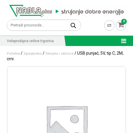
Skip to content
0
Pretraži:
Veleprodajna online trgovina
/
/
/ USB punjač, 5V, tip C, 2M,
Početna
Zgradarstvo
Sklopke i utičnice
crni