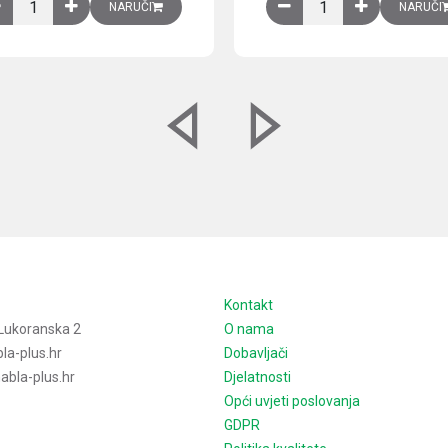
izirani čelični lim količina
Ventilator 255(290) m3/h, 40 W, 230V AC, 50/60 Hz, RAL 7035, IP54,
Izlazna rešetka sa fil
NARUČI
NARUČI
e
Kontakt
Lukoranska 2
O nama
la-plus.hr
Dobavljači
bla-plus.hr
Djelatnosti
Opći uvjeti poslovanja
GDPR