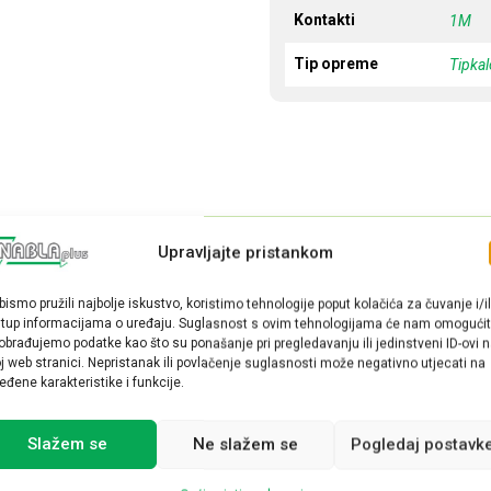
Kontakti
1M
Tip opreme
Tipka
Upravljajte pristankom
bismo pružili najbolje iskustvo, koristimo tehnologije poput kolačića za čuvanje i/il
stup informacijama o uređaju. Suglasnost s ovim tehnologijama će nam omogućit
obrađujemo podatke kao što su ponašanje pri pregledavanju ili jedinstveni ID-ovi 
j web stranici. Nepristanak ili povlačenje suglasnosti može negativno utjecati na
eđene karakteristike i funkcije.
Slažem se
Ne slažem se
Pogledaj postavk