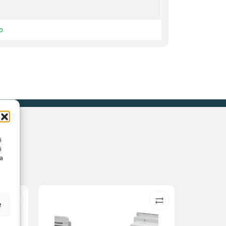
lo
i
i
na
e