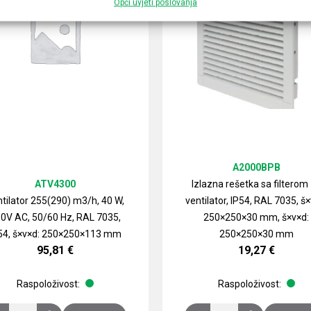
Opći uvjeti poslovanja
A2000BPB
ATV4300
Izlazna rešetka sa filterom
tilator 255(290) m3/h, 40 W,
ventilator, IP54, RAL 7035, š×
0V AC, 50/60 Hz, RAL 7035,
250×250×30 mm, š×v×d:
54, š×v×d: 250×250×113 mm
250×250×30 mm
95,81
€
19,27
€
Raspoloživost:
Raspoloživost: