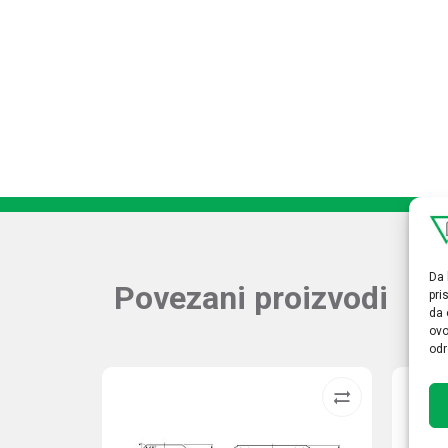
Da 
Povezani proizvodi
pri
da 
ovo
odr