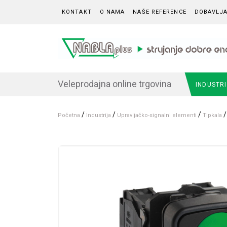
Skip to content
KONTAKT
O NAMA
NAŠE REFERENCE
DOBAVLJA
Veleprodajna online trgovina
INDUSTR
/
/
/
/
Početna
Industrija
Upravljačko-signalni elementi
Tipkala