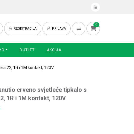
0
REGISTRACIJA
PRIJAVA
VO
OUTLET
AKCIJA
jera 22, 1R i 1M kontakt, 120V
nutio crveno svjetleće tipkalo s
22, 1R i 1M kontakt, 120V
5