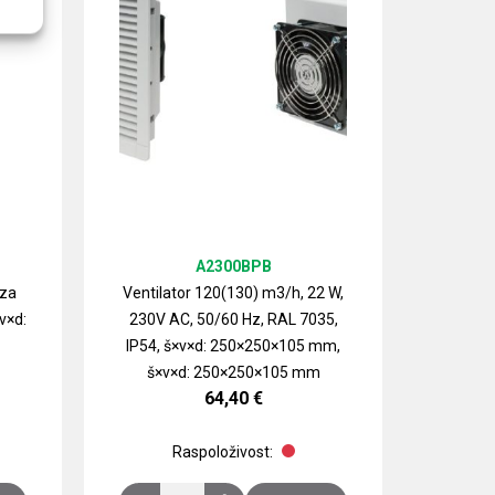
A2300BPB
 za
Ventilator 120(130) m3/h, 22 W,
v×d:
230V AC, 50/60 Hz, RAL 7035,
Izlazn
IP54, š×v×d: 250×250×105 mm,
ventilat
š×v×d: 250×250×105 mm
64,40
€
Raspoloživost: