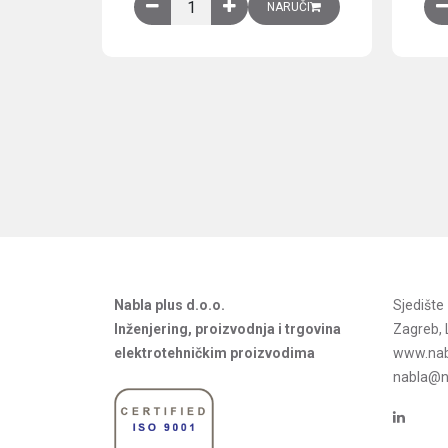
Obična montažna ploča V1000xŠ800mm, galvan
NARUČI
Nabla plus d.o.o.
Sjedišt
Inženjering, proizvodnja i trgovina
Zagreb, 
elektrotehničkim proizvodima
www.nab
nabla@na