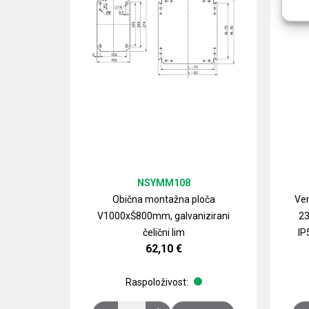
NSYMM108
Obična montažna ploča
Ven
V1000xŠ800mm, galvanizirani
23
čelični lim
IP
62,10
€
Raspoloživost: