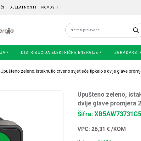
ČI
DJELATNOSTI
NOVOSTI
Pretraži:
IJA
DISTRIBUCIJA ELEKTRIČNE ENERGIJE
ZGRADARST
 Upušteno zeleno, istaknutio crveno svjetleće tipkalo s dvije glave prom
Upušteno zeleno, istak
dvije glave promjera 
Šifra: XB5AW73731G
VPC:
26,31
€
/KOM