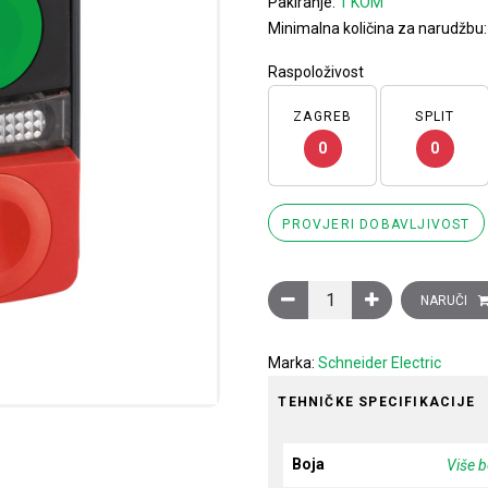
Pakiranje:
1 KOM
Minimalna količina za narudžbu
Raspoloživost
ZAGREB
SPLIT
0
0
PROVJERI DOBAVLJIVOST
Upušteno zeleno, istaknuti
NARUČI
Marka:
Schneider Electric
TEHNIČKE SPECIFIKACIJE
Boja
Više b