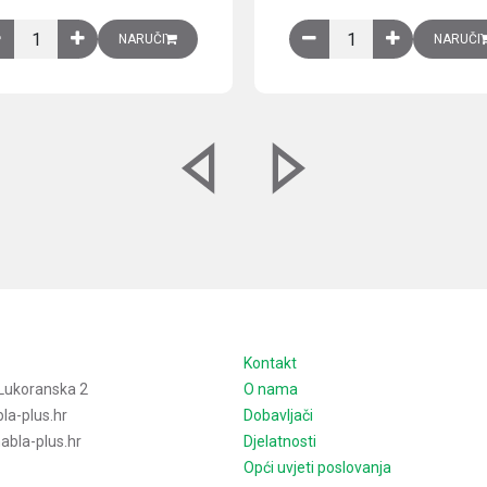
izirani čelični lim količina
Ventilator 255(290) m3/h, 40 W, 230V AC, 50/60 Hz, RAL 7035, IP54,
Izlazna rešetka sa fil
NARUČI
NARUČI
e
Kontakt
Lukoranska 2
O nama
la-plus.hr
Dobavljači
bla-plus.hr
Djelatnosti
Opći uvjeti poslovanja