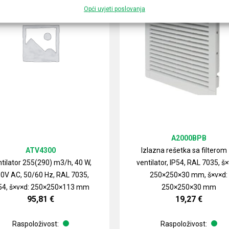
Opći uvjeti poslovanja
A2000BPB
ATV4300
Izlazna rešetka sa filterom
tilator 255(290) m3/h, 40 W,
ventilator, IP54, RAL 7035, š×
0V AC, 50/60 Hz, RAL 7035,
250×250×30 mm, š×v×d:
54, š×v×d: 250×250×113 mm
250×250×30 mm
95,81
€
19,27
€
Raspoloživost:
Raspoloživost: