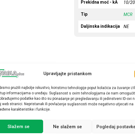
Prekidna moć - kA
10/2
Tip
MCR
Daljinska indikacija
NE
Upravljajte pristankom
bismo pružili najbolje iskustvo, koristimo tehnologije poput kolačića za čuvanje i/il
stup informacijama o uređaju. Suglasnost s ovim tehnologijama će nam omogućit
obrađujemo podatke kao što su ponašanje pri pregledavanju ili jedinstveni ID-ovi 
j web stranici. Nepristanak ili povlačenje suglasnosti može negativno utjecati na
eđene karakteristike i funkcije.
Slažem se
Ne slažem se
Pogledaj postavk