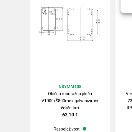
NSYMM108
Obična montažna ploča
Ven
V1000xŠ800mm, galvanizirani
23
čelični lim
IP
62,10
€
Raspoloživost: