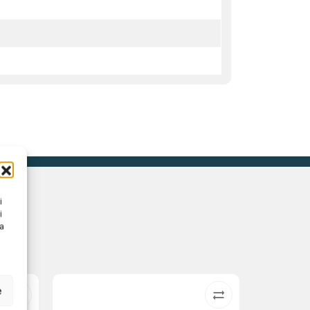
0
i
i
na
e