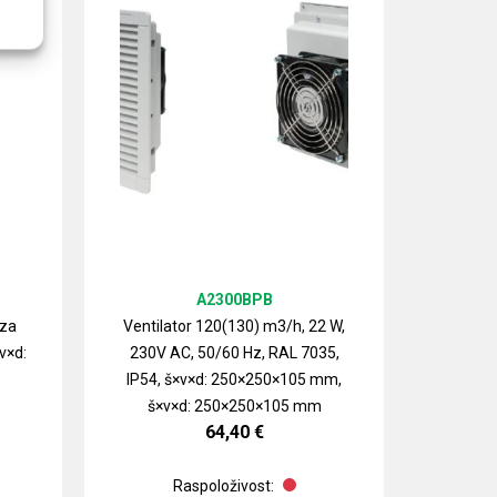
A2300BPB
 za
Ventilator 120(130) m3/h, 22 W,
v×d:
230V AC, 50/60 Hz, RAL 7035,
Izlazn
IP54, š×v×d: 250×250×105 mm,
ventilat
š×v×d: 250×250×105 mm
64,40
€
Raspoloživost: