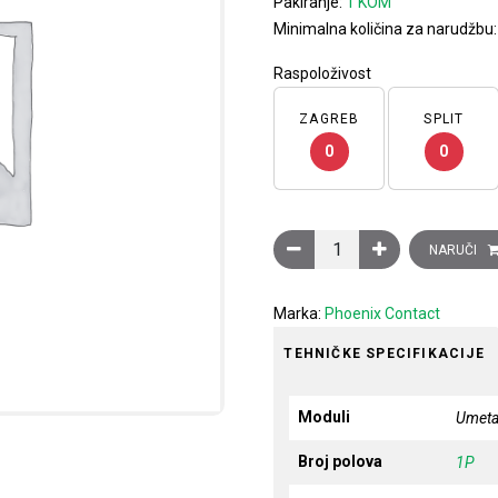
Pakiranje:
1 KOM
Minimalna količina za narudžbu
Raspoloživost
ZAGREB
SPLIT
0
0
Umetak za odvodnik prenapo
NARUČI
Marka:
Phoenix Contact
TEHNIČKE SPECIFIKACIJE
Moduli
Umet
Broj polova
1P