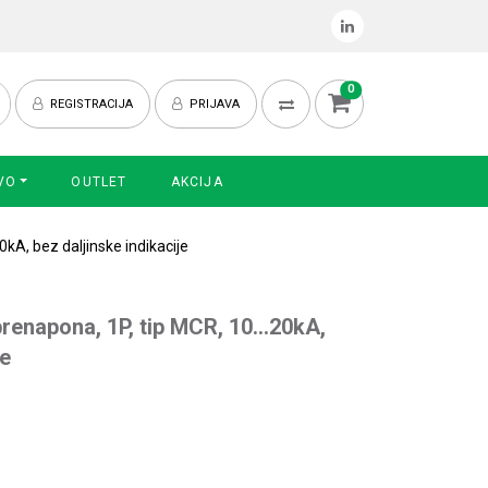
0
REGISTRACIJA
PRIJAVA
VO
OUTLET
AKCIJA
A, bez daljinske indikacije
renapona, 1P, tip MCR, 10…20kA,
je