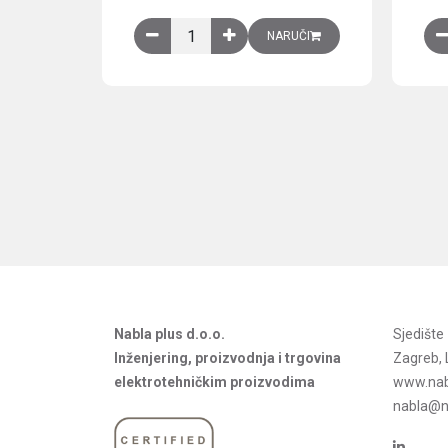
Obična montažna ploča V1000xŠ800mm, galvan
NARUČI
Nabla plus d.o.o.
Sjedišt
Inženjering, proizvodnja i trgovina
Zagreb, 
elektrotehničkim proizvodima
www.nab
nabla@na