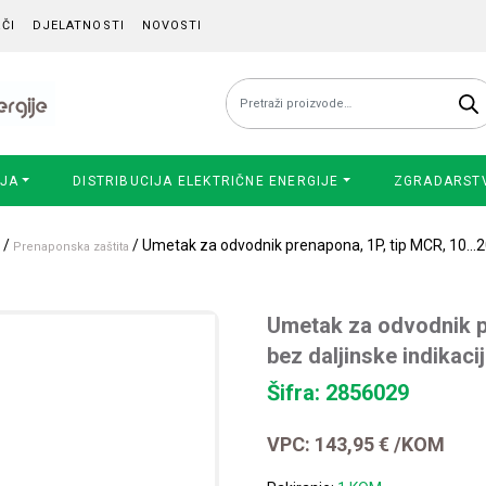
ČI
DJELATNOSTI
NOVOSTI
Pretraži:
IJA
DISTRIBUCIJA ELEKTRIČNE ENERGIJE
ZGRADARST
/
/ Umetak za odvodnik prenapona, 1P, tip MCR, 10…20k
Prenaponska zaštita
Umetak za odvodnik p
bez daljinske indikaci
Šifra: 2856029
VPC:
143,95
€
/KOM