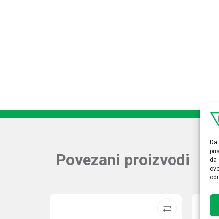
Da 
pri
Povezani proizvodi
da 
ovo
odr