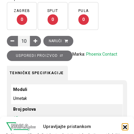
ZAGREB
SPLIT
PULA
0
0
0
Umetak za odvodnik prenapona, 1P, tip 2, 20…40kA, s daljinsko
NARUČI
Marka:
Phoenix Contact
USPOREDI PROIZVOD
TEHNIČKE SPECIFIKACIJE
Moduli
Umetak
Broj polova
1P
Upravljajte pristankom
Prekidna moć - kA