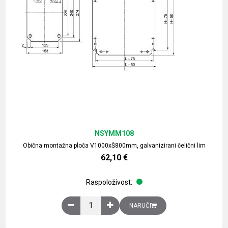
NSYMM108
Obična montažna ploča V1000xŠ800mm, galvanizirani čelični lim
62,10
€
Raspoloživost:
Obična montažna ploča V1000xŠ800mm, galvaniz
NARUČI