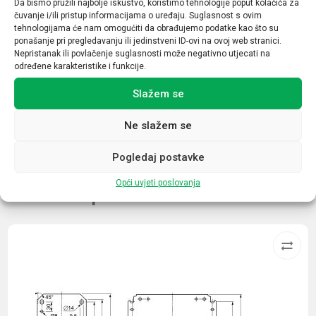
Da bismo pružili najbolje iskustvo, koristimo tehnologije poput kolačića za
20/40
čuvanje i/ili pristup informacijama o uređaju. Suglasnost s ovim
tehnologijama će nam omogućiti da obrađujemo podatke kao što su
Tip
ponašanje pri pregledavanju ili jedinstveni ID-ovi na ovoj web stranici.
Nepristanak ili povlačenje suglasnosti može negativno utjecati na
2
određene karakteristike i funkcije.
Daljinska indikacija
Slažem se
DA
Ne slažem se
Pogledaj postavke
Opći uvjeti poslovanja
Povezani proizvodi