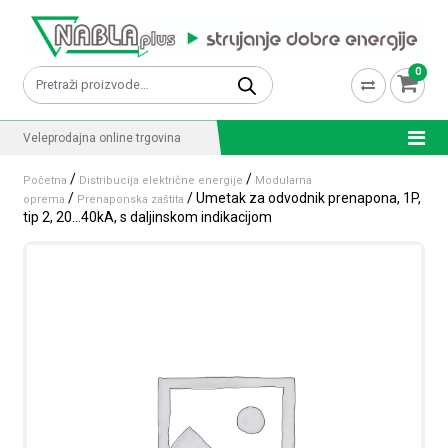
Skip to content
0
Pretraži:
Veleprodajna online trgovina
/
/
Početna
Distribucija električne energije
Modularna
/
/ Umetak za odvodnik prenapona, 1P,
oprema
Prenaponska zaštita
tip 2, 20…40kA, s daljinskom indikacijom