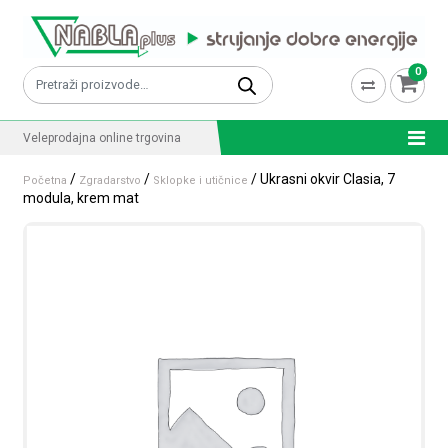
Skip to content
0
Pretraži:
Veleprodajna online trgovina
/
/
/ Ukrasni okvir Clasia, 7
Početna
Zgradarstvo
Sklopke i utičnice
modula, krem mat