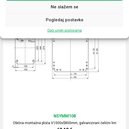
Ne slažem se
Pogledaj postavke
Opći uvjeti poslovanja
NSYMM108
Obična montažna ploča V1000xŠ800mm, galvanizirani čelični lim