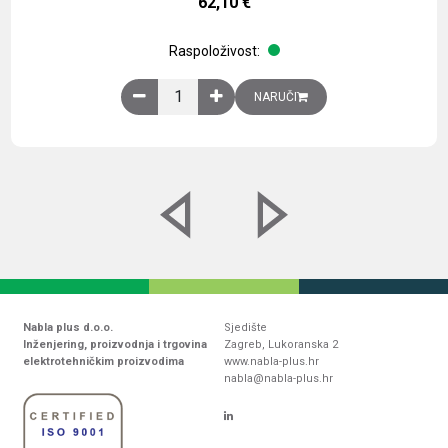
62,10
€
Raspoloživost:
Obična montažna ploča V1000xŠ800mm, galvaniz
NARUČI
Nabla plus d.o.o.
Sjedište
Inženjering, proizvodnja i trgovina
Zagreb, Lukoranska 2
elektrotehničkim proizvodima
www.nabla-plus.hr
nabla@nabla-plus.hr