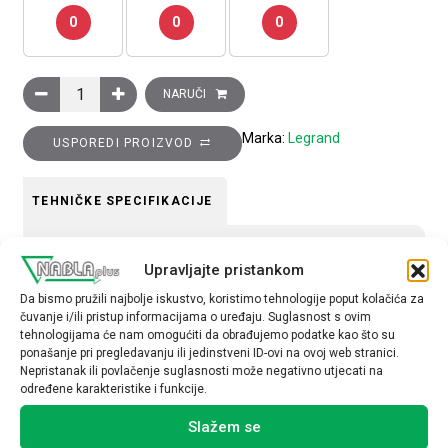
0
0
0
Ukrasni okvir Clasia, 7 modula, krem mat količina
NARUČI
Marka:
Legrand
USPOREDI PROIZVOD
TEHNIČKE SPECIFIKACIJE
Tip uređaja
Upravljajte pristankom
Okvir
Da bismo pružili najbolje iskustvo, koristimo tehnologije poput kolačića za
čuvanje i/ili pristup informacijama o uređaju. Suglasnost s ovim
tehnologijama će nam omogućiti da obrađujemo podatke kao što su
ponašanje pri pregledavanju ili jedinstveni ID-ovi na ovoj web stranici.
Nepristanak ili povlačenje suglasnosti može negativno utjecati na
određene karakteristike i funkcije.
Povezani proizvodi
Slažem se