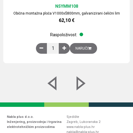
NSYMM108
Obična montažna ploča V1000xŠ800mm, galvanizirani čelični lim
62,10
€
Raspoloživost:
Obična montažna ploča V1000xŠ800mm, galvaniz
NARUČI
Nabla plus d.o.o.
Sjedište
Inženjering, proizvodnja i trgovina
Zagreb, Lukoranska 2
elektrotehničkim proizvodima
www.nabla-plus.hr
nabla@nabla-plus.hr