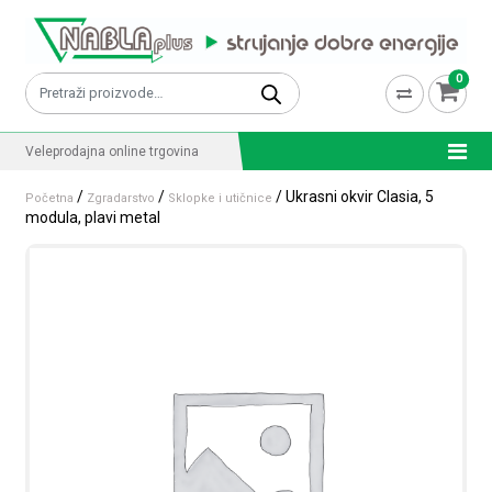
Skip to content
0
Pretraži:
Veleprodajna online trgovina
/
/
/ Ukrasni okvir Clasia, 5
Početna
Zgradarstvo
Sklopke i utičnice
modula, plavi metal