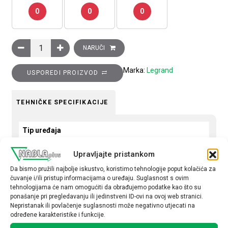
0
0
0
Ukrasni okvir Clasia, 5 modula, plavi metal količina
NARUČI
Marka:
Legrand
USPOREDI PROIZVOD
TEHNIČKE SPECIFIKACIJE
Tip uređaja
Okvir
Upravljajte pristankom
Okvir
Da bismo pružili najbolje iskustvo, koristimo tehnologije poput kolačića za
čuvanje i/ili pristup informacijama o uređaju. Suglasnost s ovim
peterostruki
tehnologijama će nam omogućiti da obrađujemo podatke kao što su
ponašanje pri pregledavanju ili jedinstveni ID-ovi na ovoj web stranici.
Nepristanak ili povlačenje suglasnosti može negativno utjecati na
određene karakteristike i funkcije.