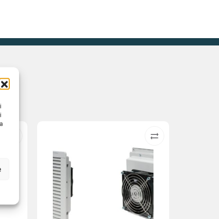
i
i
na
e