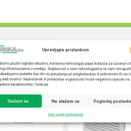
Upravljajte pristankom
bismo pružili najbolje iskustvo, koristimo tehnologije poput kolačića za čuvanje i/il
stup informacijama o uređaju. Suglasnost s ovim tehnologijama će nam omogućit
obrađujemo podatke kao što su ponašanje pri pregledavanju ili jedinstveni ID-ovi 
j web stranici. Nepristanak ili povlačenje suglasnosti može negativno utjecati na
eđene karakteristike i funkcije.
Slažem se
Ne slažem se
Pogledaj postavk
Opći uvjeti poslovanja