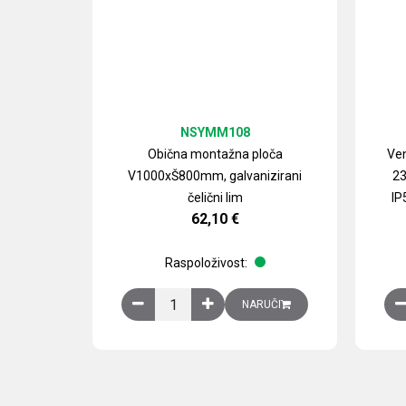
NSYMM108
Obična montažna ploča
Ven
V1000xŠ800mm, galvanizirani
23
čelični lim
IP
62,10
€
Raspoloživost:
Obična montažna ploča V1000xŠ800mm, galvan
NARUČI