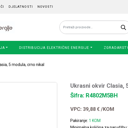
ČI
DJELATNOSTI
NOVOSTI
Pretraži:
IJA
DISTRIBUCIJA ELEKTRIČNE ENERGIJE
ZGRADARST
asia, 5 modula, crno nikal
Ukrasni okvir Clasia, 
Šifra: R4802M5BH
VPC:
39,88
€
/KOM
Pakiranje:
1 KOM
Minimalna količina za narudžbu