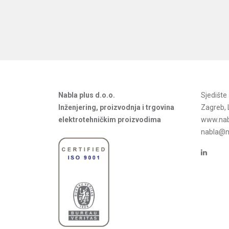
Nabla plus d.o.o.
Sjedišt
Inženjering, proizvodnja i trgovina
Zagreb, 
elektrotehničkim proizvodima
www.nab
nabla@na