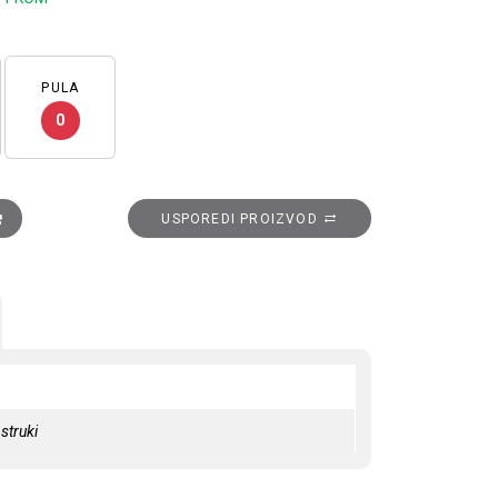
PULA
0
ula, crno nikal količina
USPOREDI PROIZVOD
struki