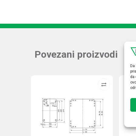
Povezani proizvodi
Da 
pri
da 
ovo
odr