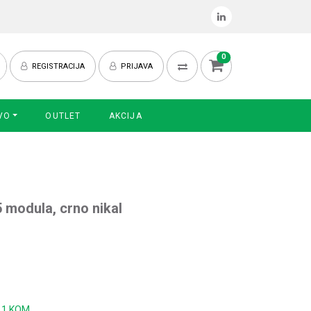
0
REGISTRACIJA
PRIJAVA
VO
OUTLET
AKCIJA
5 modula, crno nikal
:
1 KOM