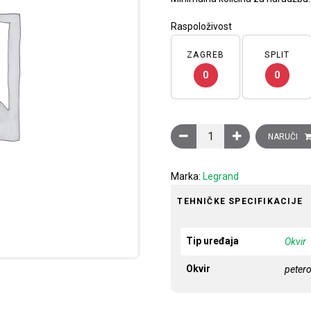
Raspoloživost
ZAGREB
SPLIT
0
0
Ukrasni okvir Clasia, 5 mod
NARUČI
Marka:
Legrand
TEHNIČKE SPECIFIKACIJE
Tip uređaja
Okvir
Okvir
petero