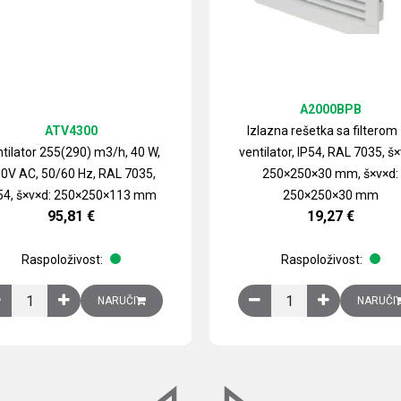
A2000BPB
ATV4300
Izlazna rešetka sa filterom
tilator 255(290) m3/h, 40 W,
ventilator, IP54, RAL 7035, š×
0V AC, 50/60 Hz, RAL 7035,
250×250×30 mm, š×v×d:
54, š×v×d: 250×250×113 mm
250×250×30 mm
95,81
€
19,27
€
Raspoloživost:
Raspoloživost:
izirani čelični lim količina
Ventilator 255(290) m3/h, 40 W, 230V AC, 50/60 Hz, RAL 7035, IP54,
Izlazna rešetka sa fil
NARUČI
NARUČI