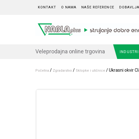
Skip to content
KONTAKT
O NAMA
NAŠE REFERENCE
DOBAVLJA
Veleprodajna online trgovina
INDUSTR
/
/
/ Ukrasni okvir Cl
Početna
Zgradarstvo
Sklopke i utičnice