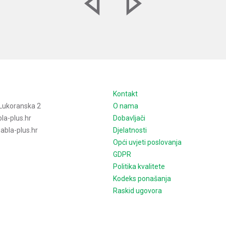
e
Kontakt
Lukoranska 2
O nama
la-plus.hr
Dobavljači
bla-plus.hr
Djelatnosti
Opći uvjeti poslovanja
GDPR
Politika kvalitete
Kodeks ponašanja
Raskid ugovora