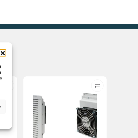
i
i
na
e