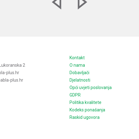
e
Kontakt
Lukoranska 2
O nama
la-plus.hr
Dobavljači
bla-plus.hr
Djelatnosti
Opći uvjeti poslovanja
GDPR
Politika kvalitete
Kodeks ponašanja
Raskid ugovora