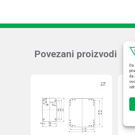
Povezani proizvodi
Da 
pri
da 
ovo
odr