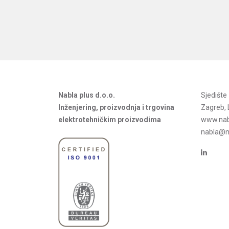
Nabla plus d.o.o.
Sjedišt
Inženjering, proizvodnja i trgovina
Zagreb, 
elektrotehničkim proizvodima
www.nab
nabla@na