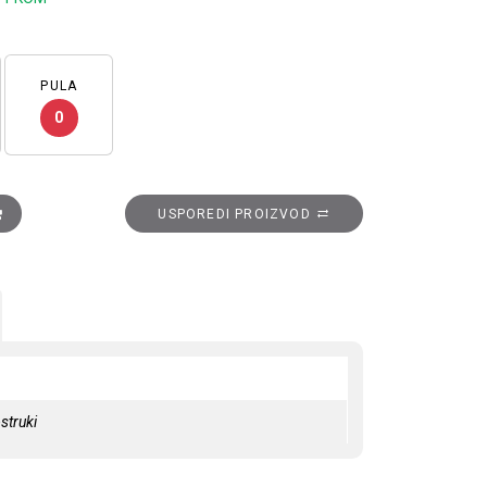
PULA
0
la, bijeli količina
USPOREDI PROIZVOD
struki