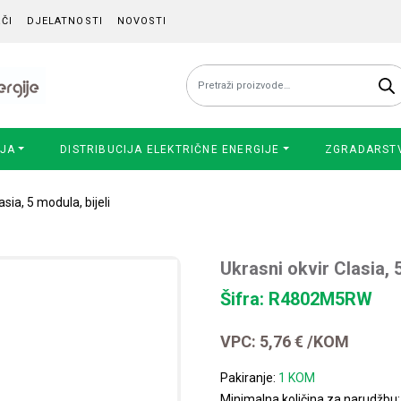
ČI
DJELATNOSTI
NOVOSTI
Pretraži:
IJA
DISTRIBUCIJA ELEKTRIČNE ENERGIJE
ZGRADARST
asia, 5 modula, bijeli
Ukrasni okvir Clasia, 5
Šifra: R4802M5RW
VPC:
5,76
€
/KOM
Pakiranje:
1 KOM
Minimalna količina za narudžbu