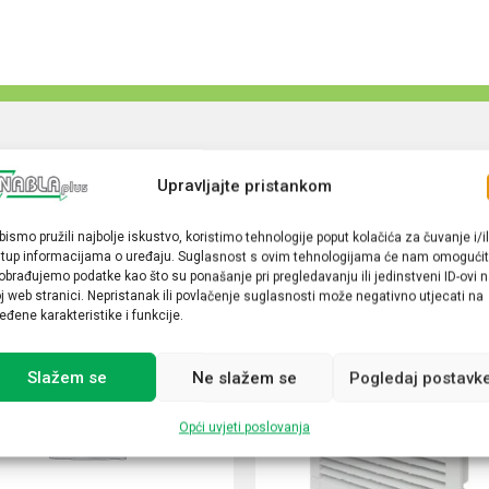
Upravljajte pristankom
bismo pružili najbolje iskustvo, koristimo tehnologije poput kolačića za čuvanje i/il
stup informacijama o uređaju. Suglasnost s ovim tehnologijama će nam omogućit
obrađujemo podatke kao što su ponašanje pri pregledavanju ili jedinstveni ID-ovi 
j web stranici. Nepristanak ili povlačenje suglasnosti može negativno utjecati na
eđene karakteristike i funkcije.
Slažem se
Ne slažem se
Pogledaj postavk
Opći uvjeti poslovanja