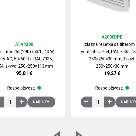
A2000BPB
ATV4300
Izlazna rešetka sa filterom
tilator 255(290) m3/h, 40 W,
ventilator, IP54, RAL 7035, š×
0V AC, 50/60 Hz, RAL 7035,
250×250×30 mm, š×v×d:
54, š×v×d: 250×250×113 mm
250×250×30 mm
95,81
€
19,27
€
Raspoloživost:
Raspoloživost:
izirani čelični lim količina
Ventilator 255(290) m3/h, 40 W, 230V AC, 50/60 Hz, RAL 7035, IP54,
Izlazna rešetka sa fil
NARUČI
NARUČI