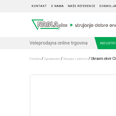
Skip to content
KONTAKT
O NAMA
NAŠE REFERENCE
DOBAVLJA
Veleprodajna online trgovina
INDUSTR
/
/
/ Ukrasni okvir Cl
Početna
Zgradarstvo
Sklopke i utičnice