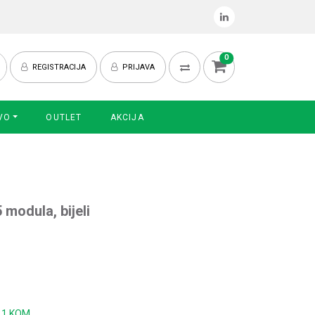
0
REGISTRACIJA
PRIJAVA
VO
OUTLET
AKCIJA
 modula, bijeli
:
1 KOM