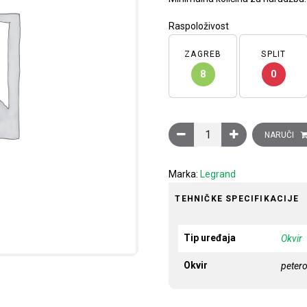
Raspoloživost
ZAGREB
SPLIT
8
0
Ukrasni okvir Clasia, 5 modu
NARUČI
Marka:
Legrand
TEHNIČKE SPECIFIKACIJE
Tip uređaja
Okvir
Okvir
petero