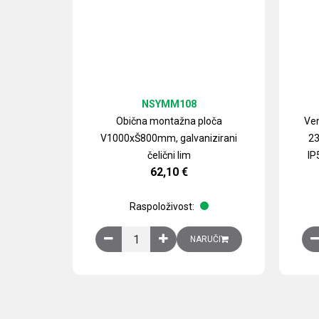
NSYMM108
Obična montažna ploča
Ven
V1000xŠ800mm, galvanizirani
23
čelični lim
IP
62,10
€
Raspoloživost:
Obična montažna ploča V1000xŠ800mm, galvan
NARUČI