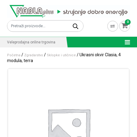
Skip to content
0
Pretraži:
Veleprodajna online trgovina
/
/
/ Ukrasni okvir Clasia, 4
Početna
Zgradarstvo
Sklopke i utičnice
modula, terra