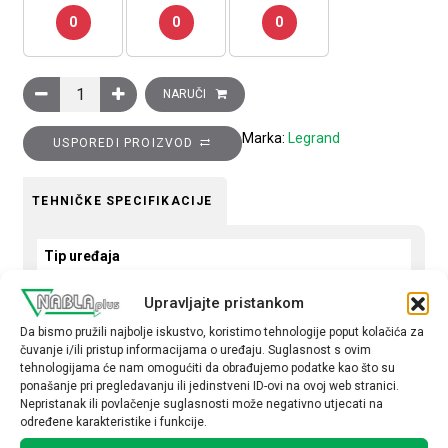
0
0
0
Ukrasni okvir Clasia, 4 modula, terra količina
NARUČI
Marka:
Legrand
USPOREDI PROIZVOD
TEHNIČKE SPECIFIKACIJE
Tip uređaja
Okvir
Upravljajte pristankom
Okvir
Da bismo pružili najbolje iskustvo, koristimo tehnologije poput kolačića za
čuvanje i/ili pristup informacijama o uređaju. Suglasnost s ovim
četverostruki
tehnologijama će nam omogućiti da obrađujemo podatke kao što su
ponašanje pri pregledavanju ili jedinstveni ID-ovi na ovoj web stranici.
Nepristanak ili povlačenje suglasnosti može negativno utjecati na
određene karakteristike i funkcije.