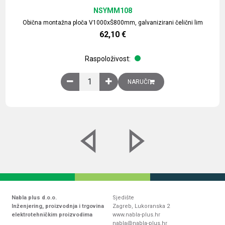
NSYMM108
Obična montažna ploča V1000xŠ800mm, galvanizirani čelični lim
62,10
€
Raspoloživost:
Obična montažna ploča V1000xŠ800mm, galvaniz
NARUČI
Nabla plus d.o.o.
Sjedište
Inženjering, proizvodnja i trgovina
Zagreb, Lukoranska 2
elektrotehničkim proizvodima
www.nabla-plus.hr
nabla@nabla-plus.hr