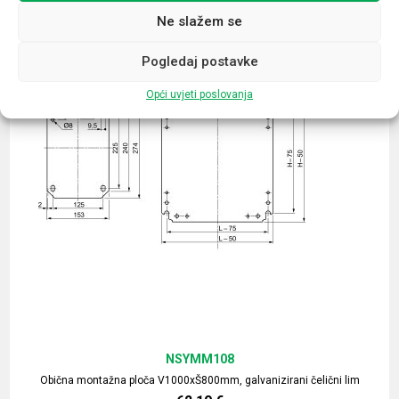
Ne slažem se
Pogledaj postavke
Opći uvjeti poslovanja
NSYMM108
Obična montažna ploča V1000xŠ800mm, galvanizirani čelični lim