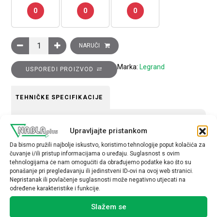
0
0
0
Ukrasni okvir Clasia, 4 modula, bijeli krom količina
NARUČI
Marka:
Legrand
USPOREDI PROIZVOD
TEHNIČKE SPECIFIKACIJE
Tip uređaja
Upravljajte pristankom
Okvir
Da bismo pružili najbolje iskustvo, koristimo tehnologije poput kolačića za
čuvanje i/ili pristup informacijama o uređaju. Suglasnost s ovim
tehnologijama će nam omogućiti da obrađujemo podatke kao što su
ponašanje pri pregledavanju ili jedinstveni ID-ovi na ovoj web stranici.
Nepristanak ili povlačenje suglasnosti može negativno utjecati na
određene karakteristike i funkcije.
Povezani proizvodi
Slažem se