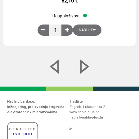
62,10
€
Raspoloživost:
Obična montažna ploča V1000xŠ800mm, galvaniz
NARUČI
Nabla plus d.o.o.
Sjedište
Inženjering, proizvodnja i trgovina
Zagreb, Lukoranska 2
elektrotehničkim proizvodima
www.nabla-plus.hr
nabla@nabla-plus.hr