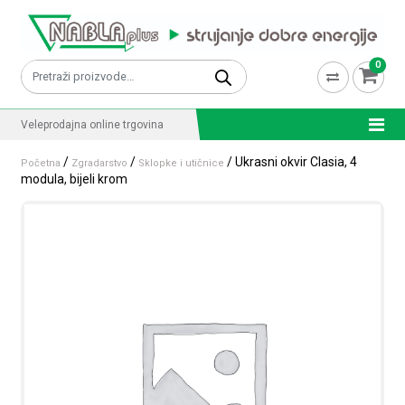
Skip to content
0
Pretraži:
Veleprodajna online trgovina
/
/
/ Ukrasni okvir Clasia, 4
Početna
Zgradarstvo
Sklopke i utičnice
modula, bijeli krom