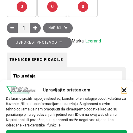
0
0
0
Ukrasni okvir Clasia, 3 modula, siena količina
NARUČI
Marka:
Legrand
USPOREDI PROIZVOD
TEHNIČKE SPECIFIKACIJE
Tip uređaja
Okvir
Upravljajte pristankom
Okvir
Da bismo pružili najbolje iskustvo, koristimo tehnologije poput kolačića za
čuvanje i/ili pristup informacijama o uređaju. Suglasnost s ovim
trostruki
tehnologijama će nam omogućiti da obrađujemo podatke kao što su
ponašanje pri pregledavanju ili jedinstveni ID-ovi na ovoj web stranici.
Nepristanak ili povlačenje suglasnosti može negativno utjecati na
određene karakteristike i funkcije.