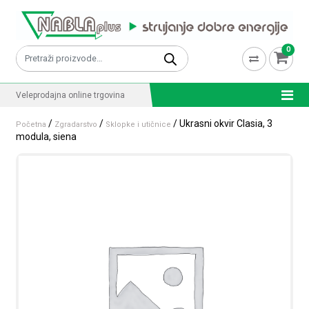
Skip to content
0
Pretraži:
Veleprodajna online trgovina
/
/
/ Ukrasni okvir Clasia, 3
Početna
Zgradarstvo
Sklopke i utičnice
modula, siena