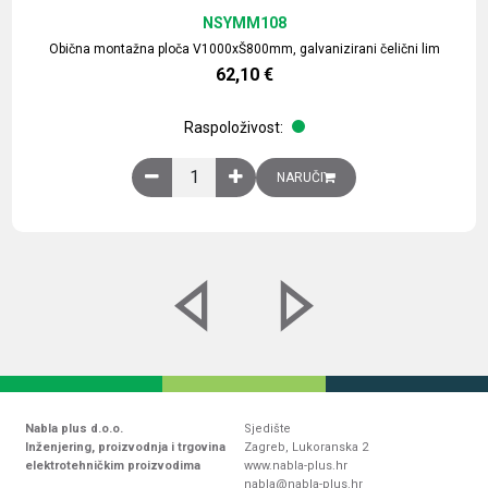
NSYMM108
Obična montažna ploča V1000xŠ800mm, galvanizirani čelični lim
62,10
€
Raspoloživost:
Obična montažna ploča V1000xŠ800mm, galvaniz
NARUČI
Nabla plus d.o.o.
Sjedište
Inženjering, proizvodnja i trgovina
Zagreb, Lukoranska 2
elektrotehničkim proizvodima
www.nabla-plus.hr
nabla@nabla-plus.hr