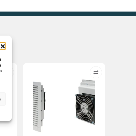
i
i
na
e