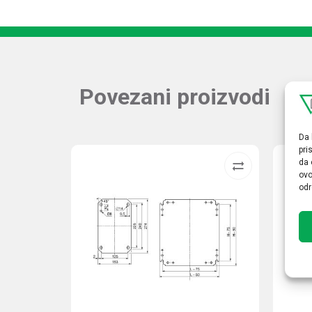
Povezani proizvodi
Da 
pri
da 
ovo
odr