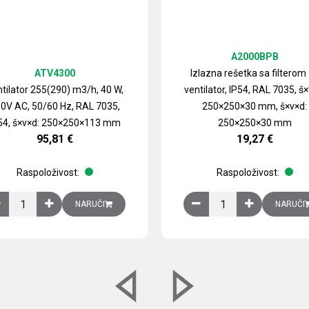
A2000BPB
ATV4300
Izlazna rešetka sa filterom
tilator 255(290) m3/h, 40 W,
ventilator, IP54, RAL 7035, š×
0V AC, 50/60 Hz, RAL 7035,
250×250×30 mm, š×v×d:
54, š×v×d: 250×250×113 mm
250×250×30 mm
95,81
€
19,27
€
Raspoloživost:
Raspoloživost:
izirani čelični lim količina
Ventilator 255(290) m3/h, 40 W, 230V AC, 50/60 Hz, RAL 7035, IP54,
Izlazna rešetka sa fil
NARUČI
NARUČI