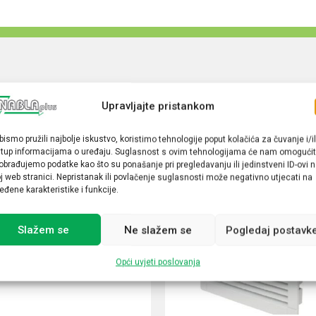
Upravljajte pristankom
bismo pružili najbolje iskustvo, koristimo tehnologije poput kolačića za čuvanje i/il
stup informacijama o uređaju. Suglasnost s ovim tehnologijama će nam omogućit
obrađujemo podatke kao što su ponašanje pri pregledavanju ili jedinstveni ID-ovi 
j web stranici. Nepristanak ili povlačenje suglasnosti može negativno utjecati na
eđene karakteristike i funkcije.
Slažem se
Ne slažem se
Pogledaj postavk
Opći uvjeti poslovanja