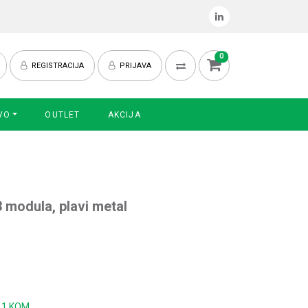
0
REGISTRACIJA
PRIJAVA
VO
OUTLET
AKCIJA
3 modula, plavi metal
:
1 KOM