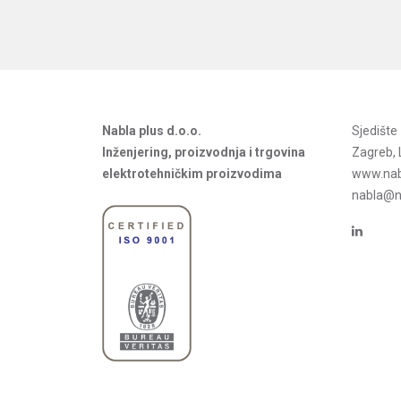
Nabla plus d.o.o.
Sjedišt
Inženjering, proizvodnja i trgovina
Zagreb, 
elektrotehničkim proizvodima
www.nab
nabla@na