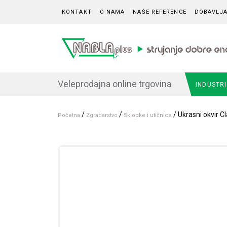
Skip to content
KONTAKT
O NAMA
NAŠE REFERENCE
DOBAVLJA
Veleprodajna online trgovina
INDUSTR
/
/
/ Ukrasni okvir C
Početna
Zgradarstvo
Sklopke i utičnice