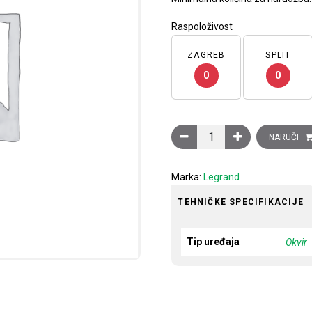
Raspoloživost
ZAGREB
SPLIT
0
0
Ukrasni okvir Clasia, 3 mod
NARUČI
Marka:
Legrand
TEHNIČKE SPECIFIKACIJE
Tip uređaja
Okvir