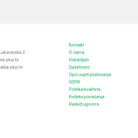
e
Kontakt
Lukoranska 2
O nama
la-plus.hr
Dobavljači
bla-plus.hr
Djelatnosti
Opći uvjeti poslovanja
GDPR
Politika kvalitete
Kodeks ponašanja
Raskid ugovora