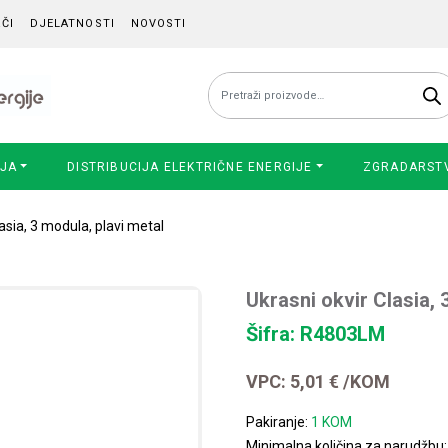
ČI
DJELATNOSTI
NOVOSTI
Pretraži:
IJA
DISTRIBUCIJA ELEKTRIČNE ENERGIJE
ZGRADARST
lasia, 3 modula, plavi metal
Ukrasni okvir Clasia, 
Šifra: R4803LM
VPC:
5,01
€
/KOM
Pakiranje:
1 KOM
Minimalna količina za narudžbu