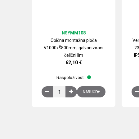
NSYMM108
Obična montažna ploča
Ven
V1000xŠ800mm, galvanizirani
23
čelični lim
IP
62,10
€
Raspoloživost:
Obična montažna ploča V1000xŠ800mm, galvan
NARUČI