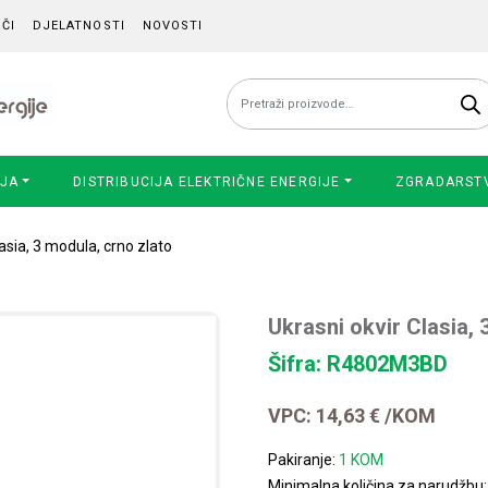
ČI
DJELATNOSTI
NOVOSTI
Pretraži:
IJA
DISTRIBUCIJA ELEKTRIČNE ENERGIJE
ZGRADARST
lasia, 3 modula, crno zlato
Ukrasni okvir Clasia, 
Šifra: R4802M3BD
VPC:
14,63
€
/KOM
Pakiranje:
1 KOM
Minimalna količina za narudžbu