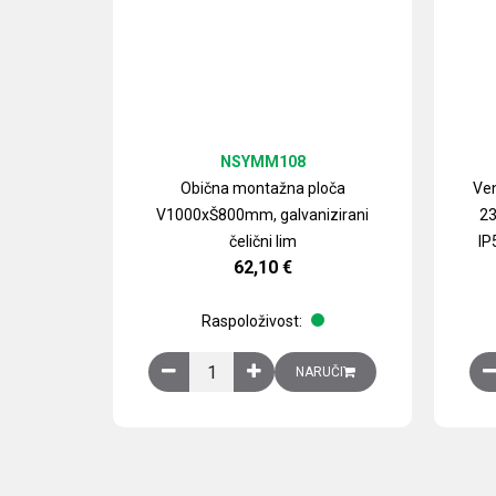
NSYMM108
Obična montažna ploča
Ven
V1000xŠ800mm, galvanizirani
23
čelični lim
IP
62,10
€
Raspoloživost:
Obična montažna ploča V1000xŠ800mm, galvan
NARUČI