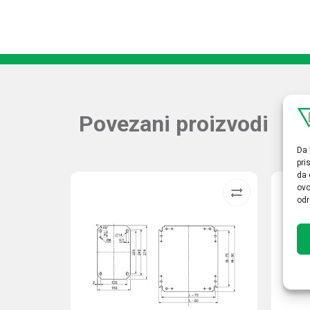
Povezani proizvodi
Da 
pri
da 
ovo
odr