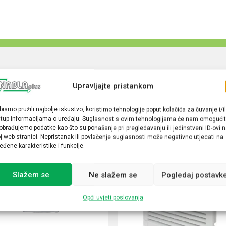
Upravljajte pristankom
bismo pružili najbolje iskustvo, koristimo tehnologije poput kolačića za čuvanje i/il
stup informacijama o uređaju. Suglasnost s ovim tehnologijama će nam omogućit
obrađujemo podatke kao što su ponašanje pri pregledavanju ili jedinstveni ID-ovi 
j web stranici. Nepristanak ili povlačenje suglasnosti može negativno utjecati na
eđene karakteristike i funkcije.
Slažem se
Ne slažem se
Pogledaj postavk
Opći uvjeti poslovanja