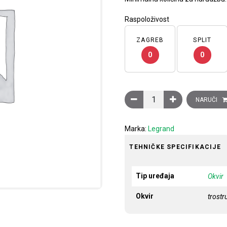
Raspoloživost
ZAGREB
SPLIT
0
0
Ukrasni okvir Clasia, 3 mod
NARUČI
Marka:
Legrand
TEHNIČKE SPECIFIKACIJE
Tip uređaja
Okvir
Okvir
trostr