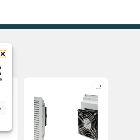
i
i
na
e