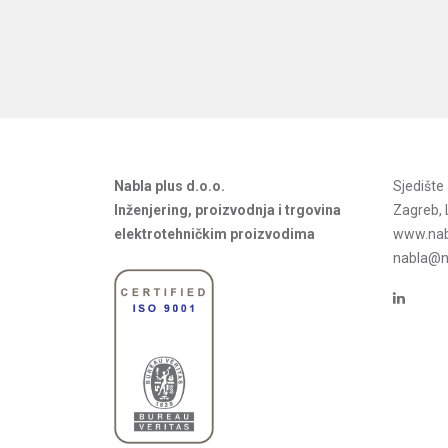
Nabla plus d.o.o.
Sjedišt
Inženjering, proizvodnja i trgovina
Zagreb, 
elektrotehničkim proizvodima
www.nab
nabla@na