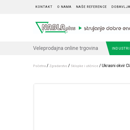
Skip to content
KONTAKT
O NAMA
NAŠE REFERENCE
DOBAVLJA
Veleprodajna online trgovina
INDUSTR
/
/
/ Ukrasni okvir C
Početna
Zgradarstvo
Sklopke i utičnice