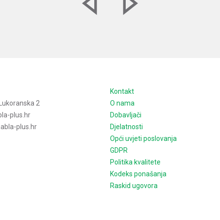
e
Kontakt
Lukoranska 2
O nama
la-plus.hr
Dobavljači
bla-plus.hr
Djelatnosti
Opći uvjeti poslovanja
GDPR
Politika kvalitete
Kodeks ponašanja
Raskid ugovora