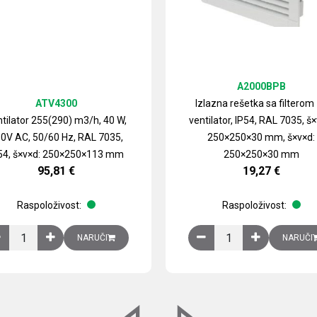
A2000BPB
ATV4300
Izlazna rešetka sa filterom
tilator 255(290) m3/h, 40 W,
ventilator, IP54, RAL 7035, š×
0V AC, 50/60 Hz, RAL 7035,
250×250×30 mm, š×v×d:
54, š×v×d: 250×250×113 mm
250×250×30 mm
95,81
€
19,27
€
Raspoloživost:
Raspoloživost:
izirani čelični lim količina
Ventilator 255(290) m3/h, 40 W, 230V AC, 50/60 Hz, RAL 7035, IP54,
Izlazna rešetka sa fil
NARUČI
NARUČI