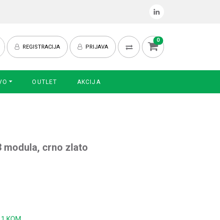
0
REGISTRACIJA
PRIJAVA
VO
OUTLET
AKCIJA
3 modula, crno zlato
:
1 KOM