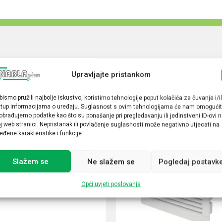
Upravljajte pristankom
bismo pružili najbolje iskustvo, koristimo tehnologije poput kolačića za čuvanje i/il
stup informacijama o uređaju. Suglasnost s ovim tehnologijama će nam omogućit
obrađujemo podatke kao što su ponašanje pri pregledavanju ili jedinstveni ID-ovi 
j web stranici. Nepristanak ili povlačenje suglasnosti može negativno utjecati na
eđene karakteristike i funkcije.
Slažem se
Ne slažem se
Pogledaj postavk
Opći uvjeti poslovanja