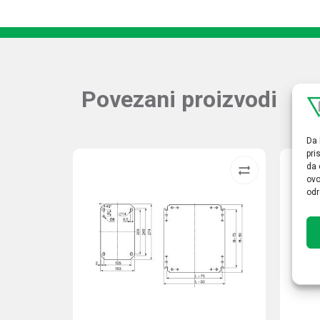
Povezani proizvodi
Da 
pri
da 
ovo
odr