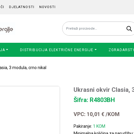
ČI
DJELATNOSTI
NOVOSTI
Pretraži:
IJA
DISTRIBUCIJA ELEKTRIČNE ENERGIJE
ZGRADARST
asia, 3 modula, crno nikal
Ukrasni okvir Clasia, 
Šifra: R4803BH
VPC:
10,01
€
/KOM
Pakiranje:
1 KOM
Minimalna količina za narudžbu