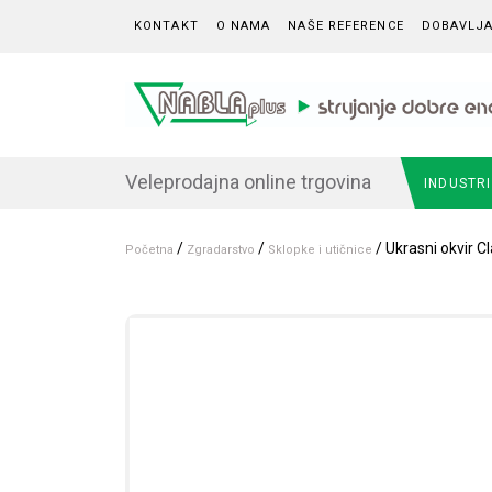
Skip to content
KONTAKT
O NAMA
NAŠE REFERENCE
DOBAVLJA
Veleprodajna online trgovina
INDUSTR
/
/
/ Ukrasni okvir Cl
Početna
Zgradarstvo
Sklopke i utičnice