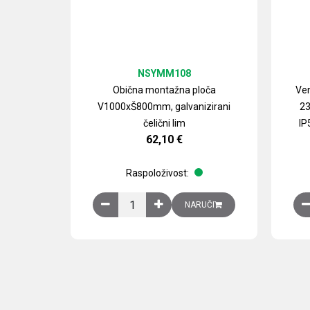
NSYMM108
Obična montažna ploča
Ven
V1000xŠ800mm, galvanizirani
23
čelični lim
IP
62,10
€
Raspoloživost:
Obična montažna ploča V1000xŠ800mm, galvan
NARUČI