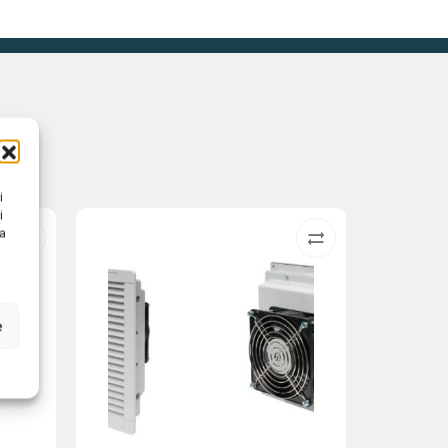
i
i
na
e