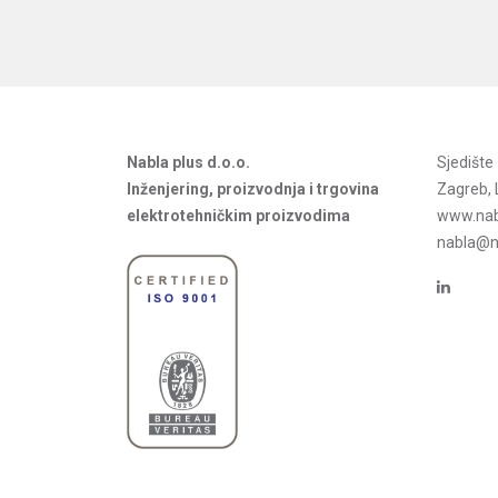
Nabla plus d.o.o.
Sjedišt
Inženjering, proizvodnja i trgovina
Zagreb, 
elektrotehničkim proizvodima
www.nab
nabla@na