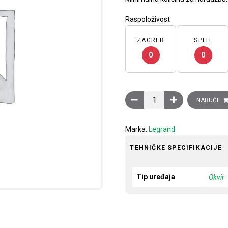
Raspoloživost
ZAGREB
SPLIT
0
0
Ukrasni okvir Clasia, 3 mod
NARUČI
Marka:
Legrand
TEHNIČKE SPECIFIKACIJE
Tip uređaja
Okvir