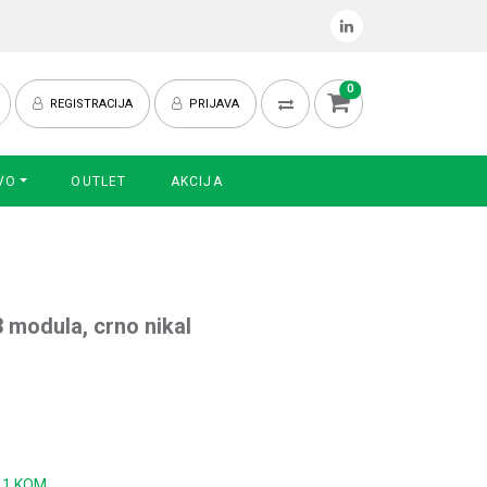
0
REGISTRACIJA
PRIJAVA
VO
OUTLET
AKCIJA
3 modula, crno nikal
:
1 KOM