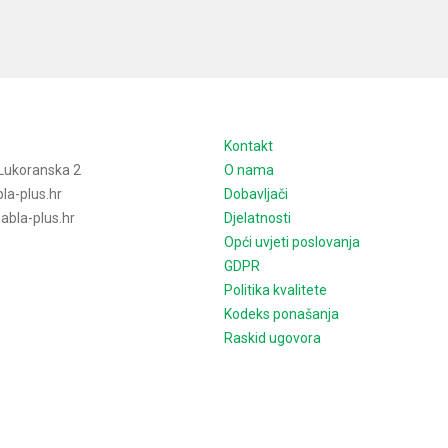
e
Kontakt
Lukoranska 2
O nama
la-plus.hr
Dobavljači
bla-plus.hr
Djelatnosti
Opći uvjeti poslovanja
GDPR
Politika kvalitete
Kodeks ponašanja
Raskid ugovora