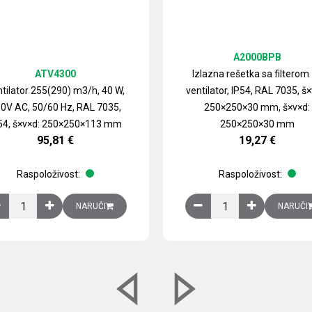
A2000BPB
ATV4300
Izlazna rešetka sa filterom
tilator 255(290) m3/h, 40 W,
ventilator, IP54, RAL 7035, š×
0V AC, 50/60 Hz, RAL 7035,
250×250×30 mm, š×v×d:
54, š×v×d: 250×250×113 mm
250×250×30 mm
95,81
€
19,27
€
Raspoloživost:
Raspoloživost:
izirani čelični lim količina
Ventilator 255(290) m3/h, 40 W, 230V AC, 50/60 Hz, RAL 7035, IP54,
Izlazna rešetka sa fil
NARUČI
NARUČI