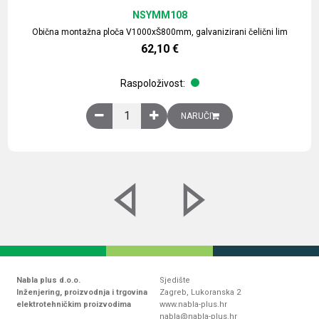
NSYMM108
Obična montažna ploča V1000xŠ800mm, galvanizirani čelični lim
62,10
€
Raspoloživost:
Obična montažna ploča V1000xŠ800mm, galvaniz
NARUČI
Nabla plus d.o.o.
Sjedište
Inženjering, proizvodnja i trgovina
Zagreb, Lukoranska 2
elektrotehničkim proizvodima
www.nabla-plus.hr
nabla@nabla-plus.hr