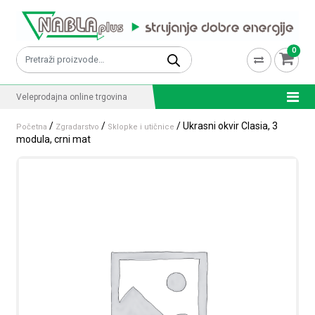
Skip to content
0
Pretraži:
Veleprodajna online trgovina
/
/
/ Ukrasni okvir Clasia, 3
Početna
Zgradarstvo
Sklopke i utičnice
modula, crni mat