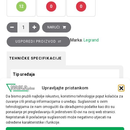
12
0
0
Ukrasni okvir Clasia, 3 modula, crni mat količina
NARUČI
Marka:
Legrand
USPOREDI PROIZVOD
TEHNIČKE SPECIFIKACIJE
Tip uređaja
Okvir
Upravljajte pristankom
Okvir
Da bismo pružili najbolje iskustvo, koristimo tehnologije poput kolačića za
čuvanje i/ili pristup informacijama o uređaju. Suglasnost s ovim
trostruki
tehnologijama će nam omogućiti da obrađujemo podatke kao što su
ponašanje pri pregledavanju ili jedinstveni ID-ovi na ovoj web stranici.
Nepristanak ili povlačenje suglasnosti može negativno utjecati na
određene karakteristike i funkcije.