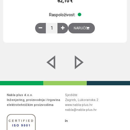
62,10
€
Raspoloživost:
Obična montažna ploča V1000xŠ800mm, galvaniz
NARUČI
Nabla plus d.o.o.
Sjedište
Inženjering, proizvodnja i trgovina
Zagreb, Lukoranska 2
elektrotehničkim proizvodima
www.nabla-plus.hr
nabla@nabla-plus.hr