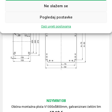
Ne slažem se
Pogledaj postavke
Opći uvjeti poslovanja
NSYMM108
Obična montažna ploča V1000xŠ800mm, galvanizirani čelični lim