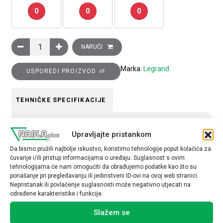
0
0
0
Ukrasni okvir Clasia, 3 modula, bijelo zlato količina
NARUČI
Marka:
Legrand
USPOREDI PROIZVOD
TEHNIČKE SPECIFIKACIJE
Tip uređaja
Upravljajte pristankom
Okvir
Da bismo pružili najbolje iskustvo, koristimo tehnologije poput kolačića za
čuvanje i/ili pristup informacijama o uređaju. Suglasnost s ovim
tehnologijama će nam omogućiti da obrađujemo podatke kao što su
ponašanje pri pregledavanju ili jedinstveni ID-ovi na ovoj web stranici.
Nepristanak ili povlačenje suglasnosti može negativno utjecati na
određene karakteristike i funkcije.
Povezani proizvodi
Slažem se