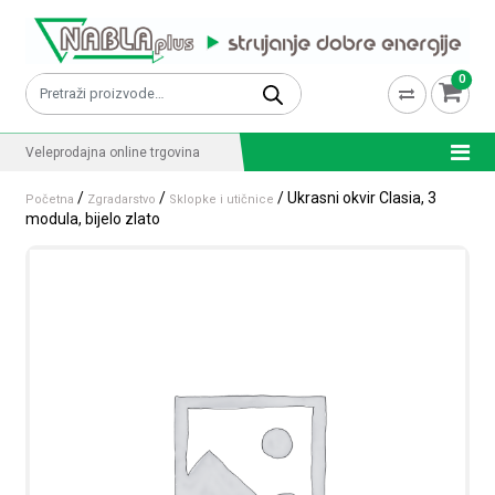
Skip to content
0
Pretraži:
Veleprodajna online trgovina
/
/
/ Ukrasni okvir Clasia, 3
Početna
Zgradarstvo
Sklopke i utičnice
modula, bijelo zlato