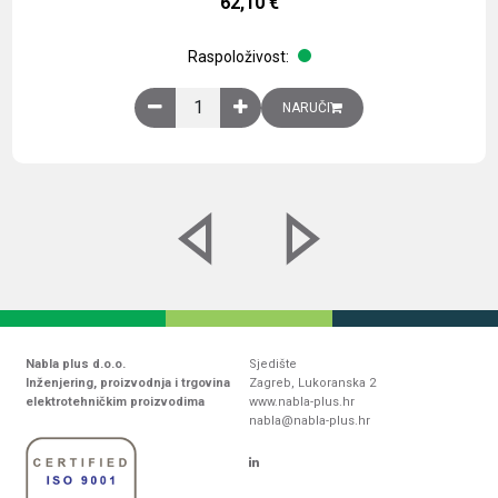
62,10
€
Raspoloživost:
Obična montažna ploča V1000xŠ800mm, galvaniz
NARUČI
Nabla plus d.o.o.
Sjedište
Inženjering, proizvodnja i trgovina
Zagreb, Lukoranska 2
elektrotehničkim proizvodima
www.nabla-plus.hr
nabla@nabla-plus.hr