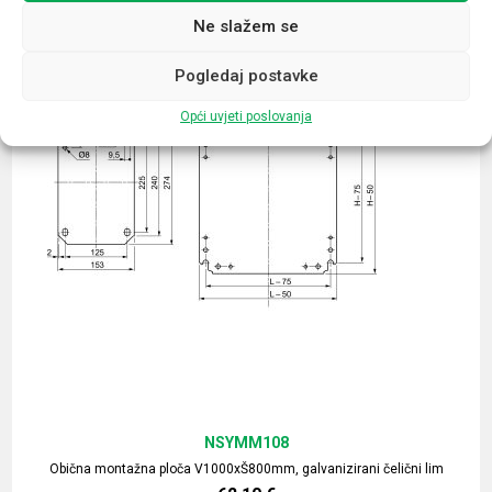
Ne slažem se
Pogledaj postavke
Opći uvjeti poslovanja
NSYMM108
Obična montažna ploča V1000xŠ800mm, galvanizirani čelični lim