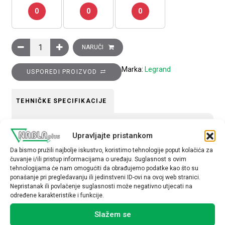
0
0
0
Ukrasni okvir Clasia, 3 modula, bijeli mat količina
NARUČI
Marka:
Legrand
USPOREDI PROIZVOD
TEHNIČKE SPECIFIKACIJE
Tip uređaja
Upravljajte pristankom
Okvir
Da bismo pružili najbolje iskustvo, koristimo tehnologije poput kolačića za
čuvanje i/ili pristup informacijama o uređaju. Suglasnost s ovim
tehnologijama će nam omogućiti da obrađujemo podatke kao što su
ponašanje pri pregledavanju ili jedinstveni ID-ovi na ovoj web stranici.
Nepristanak ili povlačenje suglasnosti može negativno utjecati na
određene karakteristike i funkcije.
Povezani proizvodi
Slažem se