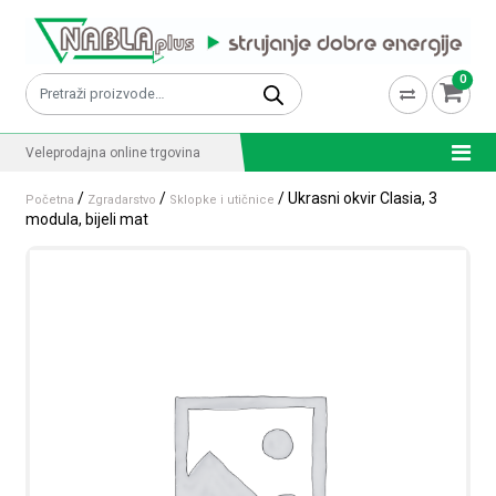
Skip to content
0
Pretraži:
Veleprodajna online trgovina
/
/
/ Ukrasni okvir Clasia, 3
Početna
Zgradarstvo
Sklopke i utičnice
modula, bijeli mat