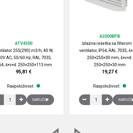
A2000BPB
ATV4300
Izlazna rešetka sa filterom
tilator 255(290) m3/h, 40 W,
ventilator, IP54, RAL 7035, š×
0V AC, 50/60 Hz, RAL 7035,
250×250×30 mm, š×v×d:
54, š×v×d: 250×250×113 mm
250×250×30 mm
95,81
€
19,27
€
Raspoloživost:
Raspoloživost:
izirani čelični lim količina
Ventilator 255(290) m3/h, 40 W, 230V AC, 50/60 Hz, RAL 7035, IP54,
Izlazna rešetka sa fil
NARUČI
NARUČI