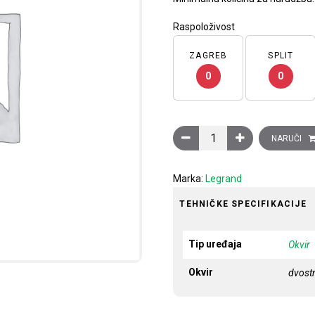
Raspoloživost
ZAGREB
SPLIT
0
0
Ukrasni okvir Clasia, 2 mod
NARUČI
Marka:
Legrand
TEHNIČKE SPECIFIKACIJE
Tip uređaja
Okvir
Okvir
dvostr