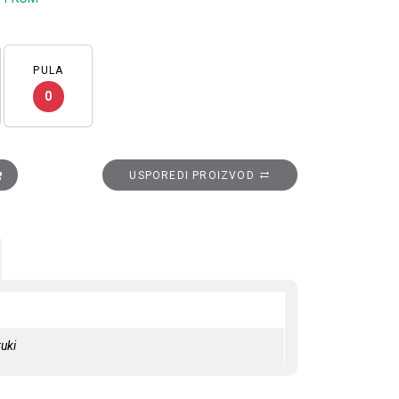
PULA
0
ula, terra količina
USPOREDI PROIZVOD
uki