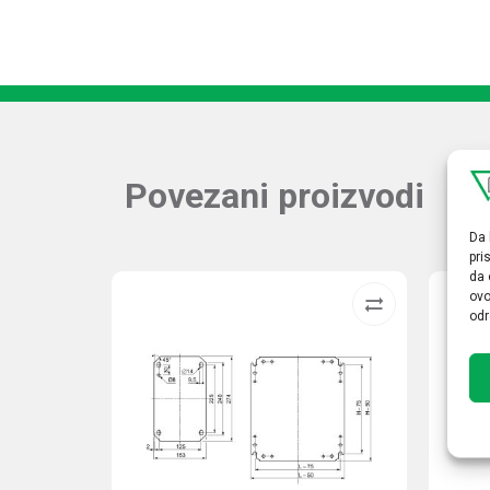
Povezani proizvodi
Da 
pri
da 
ovo
odr