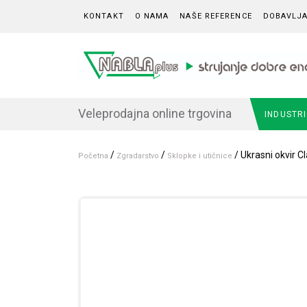
Skip to content
KONTAKT
O NAMA
NAŠE REFERENCE
DOBAVLJA
Veleprodajna online trgovina
INDUSTR
/
/
/ Ukrasni okvir Cl
Početna
Zgradarstvo
Sklopke i utičnice