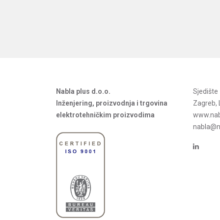
Nabla plus d.o.o.
Sjedišt
Inženjering, proizvodnja i trgovina
Zagreb, 
elektrotehničkim proizvodima
www.nab
nabla@na