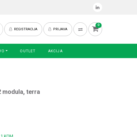
0
REGISTRACIJA
PRIJAVA
VO
OUTLET
AKCIJA
2 modula, terra
:
1 KOM