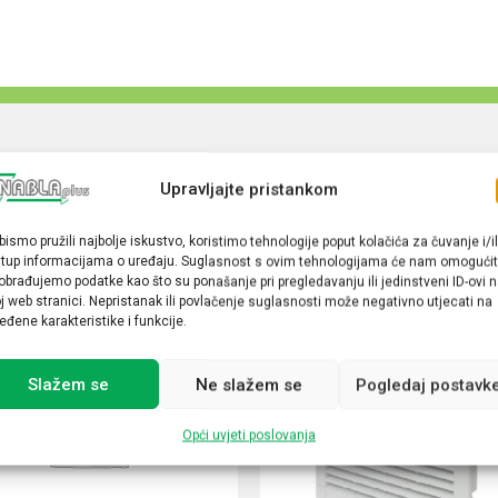
Upravljajte pristankom
bismo pružili najbolje iskustvo, koristimo tehnologije poput kolačića za čuvanje i/il
stup informacijama o uređaju. Suglasnost s ovim tehnologijama će nam omogućit
obrađujemo podatke kao što su ponašanje pri pregledavanju ili jedinstveni ID-ovi 
j web stranici. Nepristanak ili povlačenje suglasnosti može negativno utjecati na
eđene karakteristike i funkcije.
Slažem se
Ne slažem se
Pogledaj postavk
Opći uvjeti poslovanja