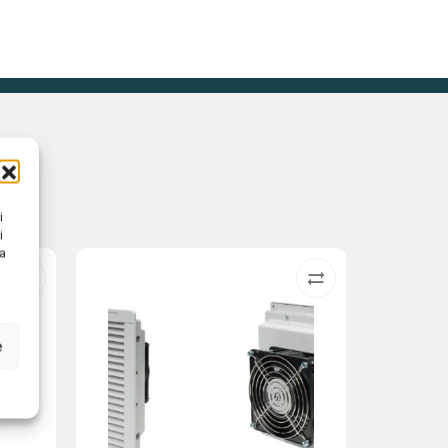
i
i
na
e