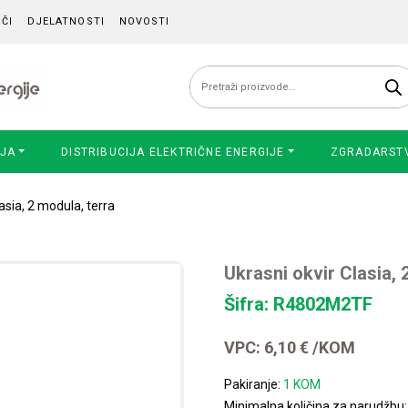
ČI
DJELATNOSTI
NOVOSTI
Pretraži:
IJA
DISTRIBUCIJA ELEKTRIČNE ENERGIJE
ZGRADARST
asia, 2 modula, terra
Ukrasni okvir Clasia, 
Šifra: R4802M2TF
VPC:
6,10
€
/KOM
Pakiranje:
1 KOM
Minimalna količina za narudžbu