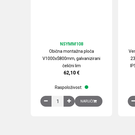
NSYMM108
Obična montažna ploča
Ven
V1000xŠ800mm, galvanizirani
23
čelični lim
IP
62,10
€
Raspoloživost:
Obična montažna ploča V1000xŠ800mm, galvan
NARUČI