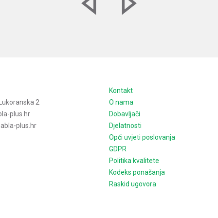
e
Kontakt
Lukoranska 2
O nama
la-plus.hr
Dobavljači
bla-plus.hr
Djelatnosti
Opći uvjeti poslovanja
GDPR
Politika kvalitete
Kodeks ponašanja
Raskid ugovora