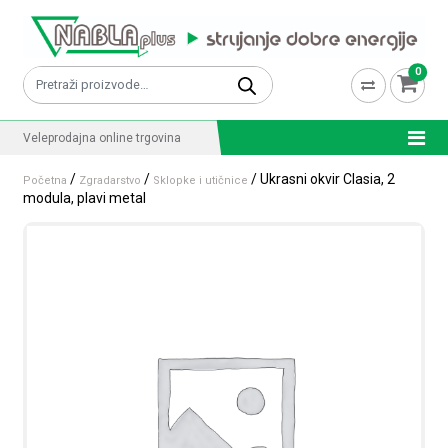
Skip to content
0
Pretraži:
Veleprodajna online trgovina
/
/
/ Ukrasni okvir Clasia, 2
Početna
Zgradarstvo
Sklopke i utičnice
modula, plavi metal