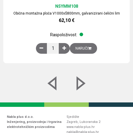
NSYMM108
Obična montažna ploča V1000xŠ800mm, galvanizirani čelični lim
62,10
€
Raspoloživost:
Obična montažna ploča V1000xŠ800mm, galvaniz
NARUČI
Nabla plus d.o.o.
Sjedište
Inženjering, proizvodnja i trgovina
Zagreb, Lukoranska 2
elektrotehničkim proizvodima
www.nabla-plus.hr
nabla@nabla-plus.hr