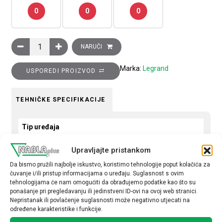
0
0
0
Ukrasni okvir Clasia, 2 modula, plavi metal količina
NARUČI
Marka:
Legrand
USPOREDI PROIZVOD
TEHNIČKE SPECIFIKACIJE
Tip uređaja
Okvir
Upravljajte pristankom
Okvir
Da bismo pružili najbolje iskustvo, koristimo tehnologije poput kolačića za
čuvanje i/ili pristup informacijama o uređaju. Suglasnost s ovim
dvostruki
tehnologijama će nam omogućiti da obrađujemo podatke kao što su
ponašanje pri pregledavanju ili jedinstveni ID-ovi na ovoj web stranici.
Nepristanak ili povlačenje suglasnosti može negativno utjecati na
određene karakteristike i funkcije.