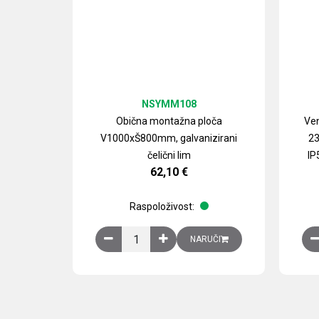
NSYMM108
Obična montažna ploča
Ven
V1000xŠ800mm, galvanizirani
23
čelični lim
IP
62,10
€
Raspoloživost:
Obična montažna ploča V1000xŠ800mm, galvan
NARUČI