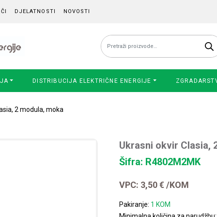
ČI
DJELATNOSTI
NOVOSTI
Pretraži:
IJA
DISTRIBUCIJA ELEKTRIČNE ENERGIJE
ZGRADARST
lasia, 2 modula, moka
Ukrasni okvir Clasia,
Šifra: R4802M2MK
VPC:
3,50
€
/KOM
Pakiranje:
1 KOM
Minimalna količina za narudžbu