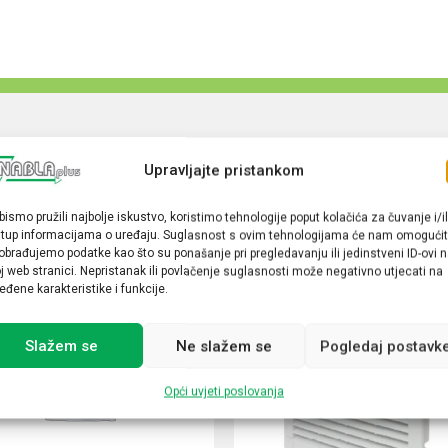
Upravljajte pristankom
bismo pružili najbolje iskustvo, koristimo tehnologije poput kolačića za čuvanje i/il
stup informacijama o uređaju. Suglasnost s ovim tehnologijama će nam omogućit
obrađujemo podatke kao što su ponašanje pri pregledavanju ili jedinstveni ID-ovi 
j web stranici. Nepristanak ili povlačenje suglasnosti može negativno utjecati na
eđene karakteristike i funkcije.
Slažem se
Ne slažem se
Pogledaj postavk
Opći uvjeti poslovanja