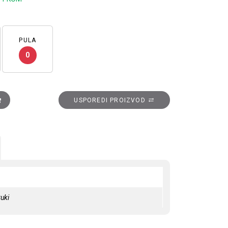
PULA
0
dula, moka količina
USPOREDI PROIZVOD
uki