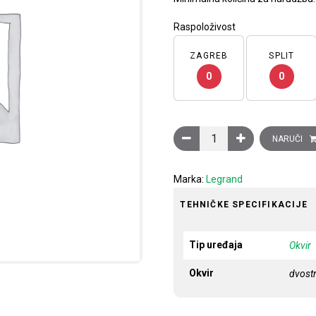
Raspoloživost
ZAGREB
SPLIT
0
0
Ukrasni okvir Clasia, 2 mo
NARUČI
Marka:
Legrand
TEHNIČKE SPECIFIKACIJE
Tip uređaja
Okvir
Okvir
dvostr