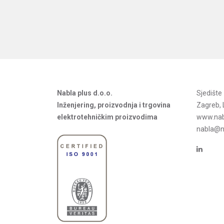
Nabla plus d.o.o.
Sjedišt
Inženjering, proizvodnja i trgovina
Zagreb, 
elektrotehničkim proizvodima
www.nab
nabla@na