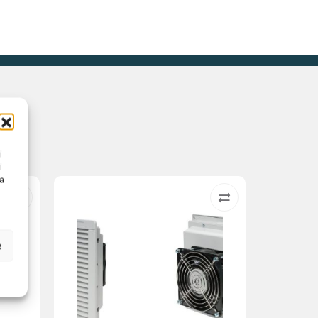
i
i
na
e