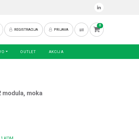
0
REGISTRACIJA
PRIJAVA
VO
OUTLET
AKCIJA
 2 modula, moka
:
1 KOM