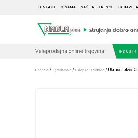
Skip to content
KONTAKT
O NAMA
NAŠE REFERENCE
DOBAVLJA
Veleprodajna online trgovina
INDUSTR
/
/
/ Ukrasni okvir C
Početna
Zgradarstvo
Sklopke i utičnice