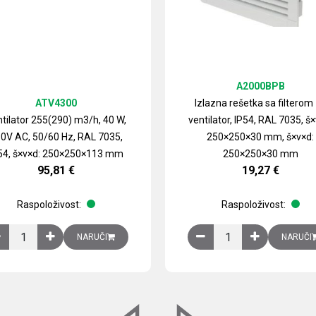
A2000BPB
ATV4300
Izlazna rešetka sa filterom
tilator 255(290) m3/h, 40 W,
ventilator, IP54, RAL 7035, š×
0V AC, 50/60 Hz, RAL 7035,
250×250×30 mm, š×v×d:
54, š×v×d: 250×250×113 mm
250×250×30 mm
95,81
€
19,27
€
Raspoloživost:
Raspoloživost:
izirani čelični lim količina
Ventilator 255(290) m3/h, 40 W, 230V AC, 50/60 Hz, RAL 7035, IP54,
Izlazna rešetka sa fil
NARUČI
NARUČI