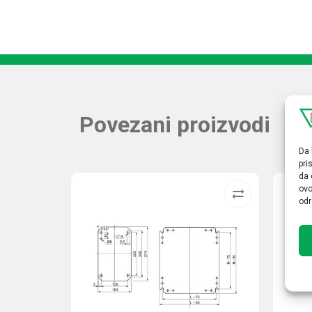
Povezani proizvodi
Da 
pri
da 
ovo
odr